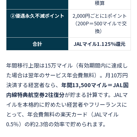
積算
②優遇永久不滅ポイント
2,000円ごとに1ポイント
（200P＝500マイルで交
換）
合計
JALマイル1.125％還元
年間移行上限は15万マイル（有効期間内に達成し
た場合は翌年のサービス年会費無料）。月10万円
決済する経営者なら、
年間13,500マイル＝JAL国
内線特典航空券2往復分
が貯まる計算です。JALマ
イルを本格的に貯めたい経営者やフリーランスに
とって、年会費無料の楽天カード（JALマイル
0.5％）の約2.3倍の効率で貯められます。