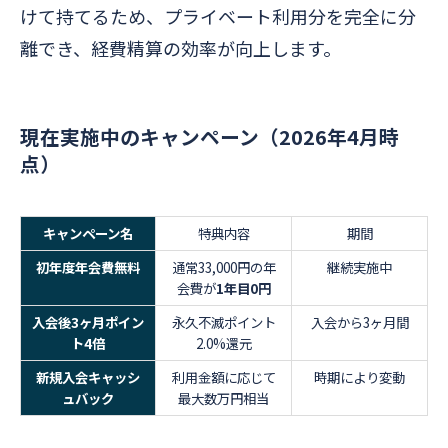
けて持てるため、プライベート利用分を完全に分
離でき、経費精算の効率が向上します。
現在実施中のキャンペーン（2026年4月時
点）
キャンペーン名
特典内容
期間
初年度年会費無料
通常33,000円の年
継続実施中
会費が
1年目0円
入会後3ヶ月ポイン
永久不滅ポイント
入会から3ヶ月間
ト4倍
2.0%還元
新規入会キャッシ
利用金額に応じて
時期により変動
ュバック
最大数万円相当