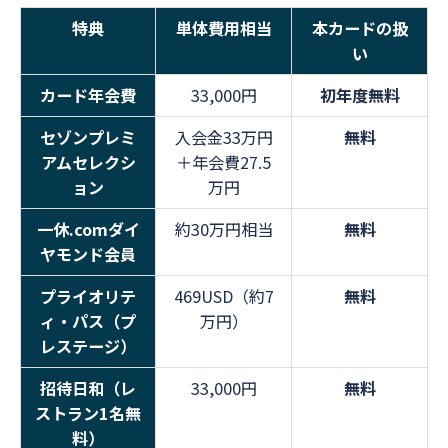
特典
単体費用相当
本カードの扱
い
カード年会費
33,000円
初年度無料
セゾンプレミ
入会金33万円
無料
アムセレクシ
＋年会費27.5
ョン
万円
一休.comダイ
約30万円相当
無料
ヤモンド会員
プライオリテ
469USD（約7
無料
ィ・パス（プ
万円）
レステージ）
招待日和（レ
33,000円
無料
ストラン1名無
料）