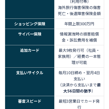
（利用付帯）
海外旅行傷害保険の傷害
死亡・後遺障害保険金額
ショッピング保険
年間上限300万円
サイバー保険
情報漏洩時の損害賠償
金・訴訟費用を補償
追加カード
最大9枚発行可（社員・
家族用）／経費の一本管
理が可能
支払いサイクル
毎月10日締め・翌月4日
支払い
（決済から支払いまで
最
大56日間の猶予
）
審査スピード
最短3営業日でカード発
行