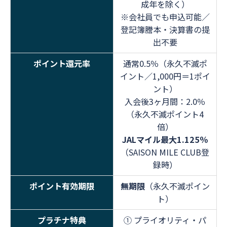
成年を除く）
※会社員でも申込可能／
登記簿謄本・決算書の提
出不要
ポイント還元率
通常0.5％（永久不滅ポ
イント／1,000円＝1ポイ
ント）
入会後3ヶ月間：2.0％
（永久不滅ポイント4
倍）
JALマイル最大1.125％
（SAISON MILE CLUB登
録時）
ポイント有効期限
無期限
（永久不滅ポイン
ト）
プラチナ特典
① プライオリティ・パ