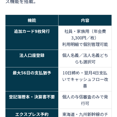
ス機能を搭載。
機能
内容
追加カード9枚発行
社員・家族用（年会費
3,300円／枚）
利用明細で個別管理可能
法人口座登録
個人名義／法人名義どち
らも選択可
最大56日の支払猶予
10日締め・翌月4日支払
いでキャッシュフロー改
善
登記簿謄本・決算書不要
個人の与信審査のみで発
行可
エクスプレス予約
東海道・九州新幹線のチ