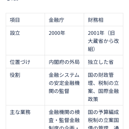
項目
金融庁
財務相
設立
2000年
2001年（旧
大蔵省から改
組）
位置づけ
内閣府の外局
独立した省
役割
金融システム
国の財政管
の安定金融機
理、税制の立
関の監督
案、国際金融
政策
主な業務
金融機関の検
国の予算編成
査・監督金融
税制の立案国
制度の企画・
債の管理、通