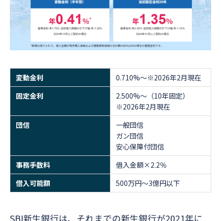
変動金利
0.710%～※2026年2月現在
固定金利
2.500%～（10年固定）
※2026年2月現在
団信
一般団信
ガン団信
安心保障付団信
事務手数料
借入金額×2.2％
借入可能額
500万円～3億円以下
SBI新生銀行は、それまでの新生銀行が2021年に