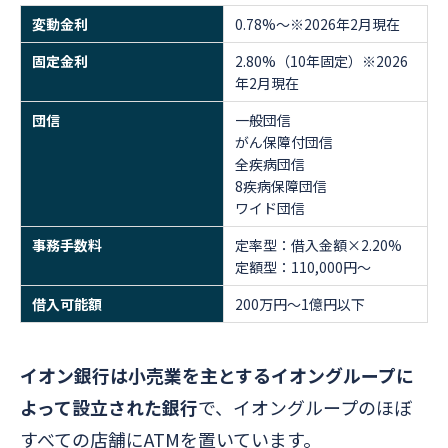
変動金利
0.78%～※2026年2月現在
固定金利
2.80%（10年固定）※2026
年2月現在
団信
一般団信
がん保障付団信
全疾病団信
8疾病保障団信
ワイド団信
事務手数料
定率型：借入金額×2.20%
定額型：110,000円～
借入可能額
200万円～1億円以下
イオン銀行は小売業を主とするイオングループに
よって設立された銀行
で、イオングループのほぼ
すべての店舗にATMを置いています。