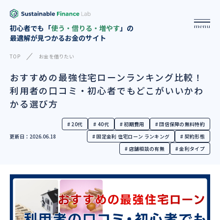
menu
初心者でも「
使う・借りる・増やす
」の
最適解が見つかるお金のサイト
TOP
お金を借りたい
おすすめの最強住宅ローンランキング比較！
利用者の口コミ・初心者でもどこがいいかわ
かる選び方
# 20代
# 40代
# 初期費用
# 団信保障の無料特約
更新日：2026.06.18
# 固定金利 住宅ローン ランキング
# 契約形態
# 店舗相談の有無
# 金利タイプ