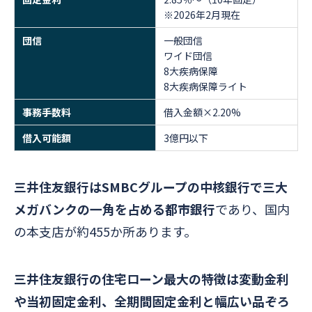
※2026年2月現在
団信
一般団信
ワイド団信
8大疾病保障
8大疾病保障ライト
事務手数料
借入金額×2.20%
借入可能額
3億円以下
三井住友銀行はSMBCグループの中核銀行で三大
メガバンクの一角を占める都市銀行
であり、国内
の本支店が約455か所あります。
三井住友銀行の住宅ローン最大の特徴は変動金利
や当初固定金利、全期間固定金利と幅広い品ぞろ