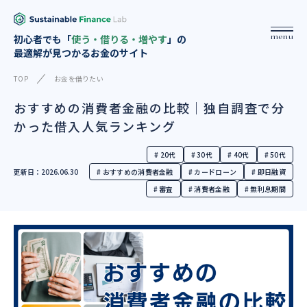
menu
初心者でも「
使う・借りる・増やす
」の
最適解が見つかるお金のサイト
TOP
お金を借りたい
おすすめの消費者金融の比較｜独自調査で分
かった借入人気ランキング
# 20代
# 30代
# 40代
# 50代
更新日：2026.06.30
# おすすめの消費者金融
# カードローン
# 即日融資
# 審査
# 消費者金融
# 無利息期間