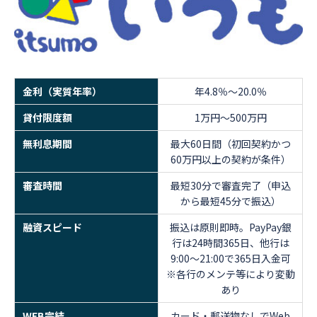
金利（実質年率）
年4.8％～20.0％
貸付限度額
1万円～500万円
無利息期間
最大60日間（初回契約かつ
60万円以上の契約が条件）
審査時間
最短30分で審査完了（申込
から最短45分で振込）
融資スピード
振込は原則即時。PayPay銀
行は24時間365日、他行は
9:00～21:00で365日入金可
※各行のメンテ等により変動
あり
WEB完結
カード・郵送物なしでWeb