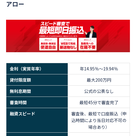
アロー
金利（実質年率）
年14.95％～19.94％
貸付限度額
最大200万円
無利息期間
公式の公表なし
審査時間
最短45分で審査完了
融資スピード
審査後、最短で口座振込（申
込時間により当日対応不可の
場合あり）