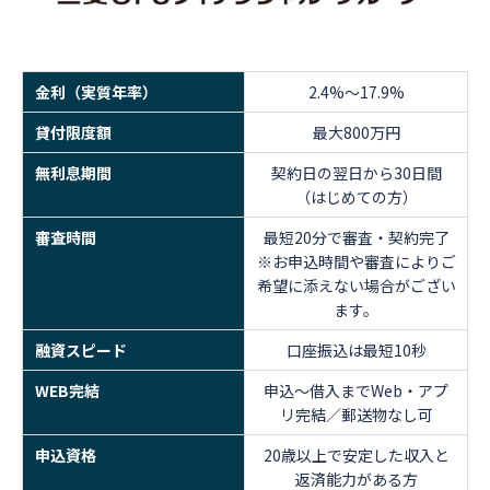
金利（実質年率）
2.4%～17.9%
貸付限度額
最大800万円
無利息期間
契約日の翌日から30日間
（はじめての方）
審査時間
最短20分で審査・契約完了
※お申込時間や審査によりご
希望に添えない場合がござい
ます。
融資スピード
口座振込は最短10秒
WEB完結
申込～借入までWeb・アプ
リ完結／郵送物なし可
申込資格
20歳以上で安定した収入と
返済能力がある方