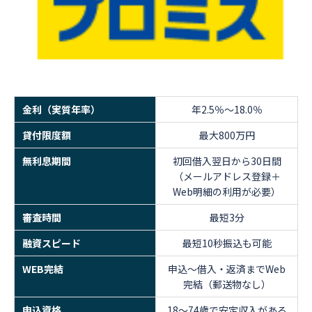
金利（実質年率）
年2.5％～18.0％
貸付限度額
最大800万円
無利息期間
初回借入翌日から30日間
（メールアドレス登録＋
Web明細の利用が必要）
審査時間
最短3分
融資スピード
最短10秒振込も可能
WEB完結
申込～借入・返済までWeb
完結（郵送物なし）
申込資格
18～74歳で安定収入がある