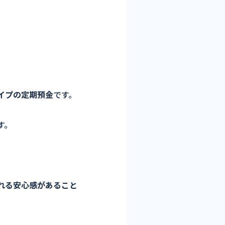
イプの定期預金
です。
す。
れる安心感があること