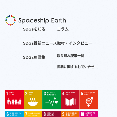
S
D
G
s
を
知
る
コ
ラ
ム
S
D
G
s
最
新
ニ
ュ
ー
ス
取
材
・
イ
ン
タ
ビ
ュ
ー
取
り
組
み
記
事
一
覧
S
D
G
s
用
語
集
掲
載
に
関
す
る
お
問
い
合
せ