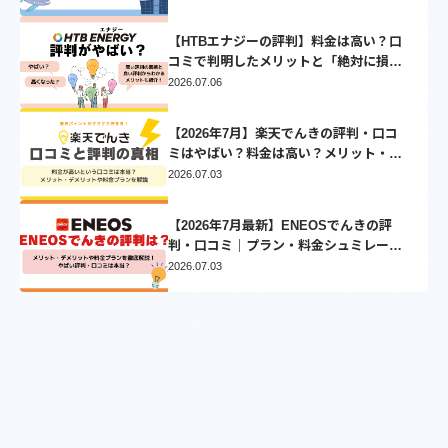
【HTBエナジーの評判】料金は高い？口
コミで判明したメリットと「絶対に損し
ない」乗り換え先3選
2026.07.06
【2026年7月】楽天でんきの評判・口コ
ミはやばい？料金は高い？メリット・デ
メリットを徹底比較
2026.07.03
【2026年7月最新】ENEOSでんきの評
判・口コミ｜プラン・料金シュミレーシ
ョンとVポイントについて徹底解説
2026.07.03