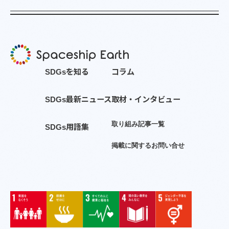
S
D
G
s
を
知
る
コ
ラ
ム
S
D
G
s
最
新
ニ
ュ
ー
ス
取
材
・
イ
ン
タ
ビ
ュ
ー
取
り
組
み
記
事
一
覧
S
D
G
s
用
語
集
掲
載
に
関
す
る
お
問
い
合
せ