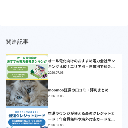
関連記事
オール電化向けのおすすめ電力会社ラン
キング比較！エリア別・世帯別で料金比
較シミュレーション【2025】
2026.07.06
moomoo証券の口コミ・評判まとめ
2026.07.06
空港ラウンジが使える最強クレジットカ
ード！年会費無料や海外対応カードを厳
選
2026.07.06