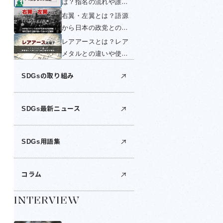
は？指名の流れや誰が
く簡単に解説！
する？いつ変わるの
右翼・左翼とは？語源
か・国民投票できない
から日本の政党との関
理由を簡単に解説！
係までわかりやすく解
レアアースとは？レア
説！
メタルとの違いや使い
道は？世界の産出国・
SDGsの取り組み
日本の埋蔵量・中国の
輸出規制を解説
SDGs最新ニュース
SDGs用語集
コラム
INTERVIEW