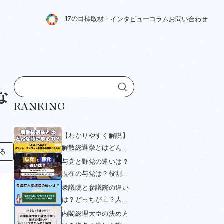
1
7
の
目
標
取
材
・
イ
ン
タ
ビ
ュ
ー
コ
ラ
ム
お
問
い
合
わ
せ
な
RANKING
【わかりやすく解説】
解散総選挙とはどんな
知る
時にするの？したらど
与党と野党の違いは？
うなる？メリット・デ
現在の与党は？役割や
メリットを過去の事例
衆議院・参議院選挙と
衆議院と参議院の違い
とともにみていく
の関係をわかりやすく
は？どっちが上？人数
解説！
や与党・野党について
内閣総理大臣の決め方
小学生にもわかりやす