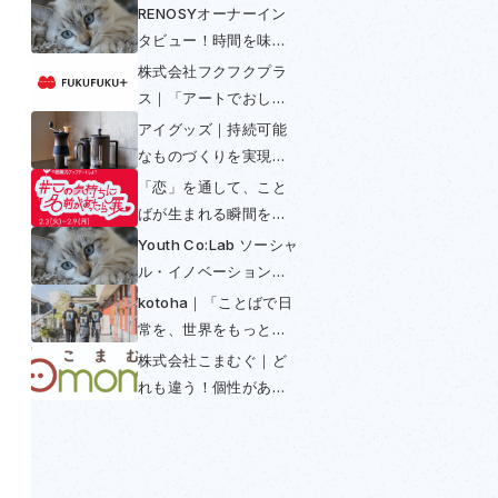
RENOSYオーナーイン
タビュー！時間を味方
につける〜不動産投資
株式会社フクフクプラ
は早めの年金〜
ス｜「アートでおしゃ
べり」して多様性と包
アイグッズ｜持続可能
括を実現
なものづくりを実現！
コーヒーからできたコ
「恋」を通して、こと
ーヒー好きのための
ばが生まれる瞬間を感
SUS coffee
じられる展示──「この
Youth Co:Lab ソーシャ
気持ちに名前があった
ル・イノベーション・
ら展」開催初日レポー
チャレンジ日本大会
kotoha｜「ことばで日
ト
2025
常を、世界をもっと豊
かに」を掲げ「翻訳で
株式会社こまむぐ｜ど
きないことば」との出
れも違う！個性がある
会いを魅せる活動
木のおもちゃの普及に
よってつくられる世界
とは？