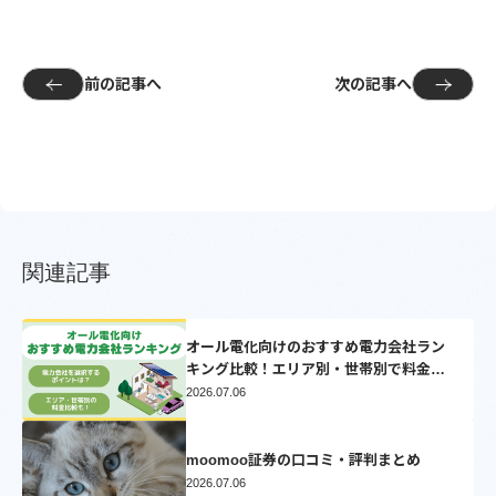
前の記事へ
次の記事へ
関連記事
オール電化向けのおすすめ電力会社ラン
キング比較！エリア別・世帯別で料金比
較シミュレーション【2025】
2026.07.06
moomoo証券の口コミ・評判まとめ
2026.07.06