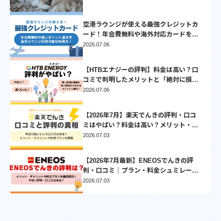
空港ラウンジが使える最強クレジットカ
ード！年会費無料や海外対応カードを厳
選
2026.07.06
【HTBエナジーの評判】料金は高い？口
コミで判明したメリットと「絶対に損し
ない」乗り換え先3選
2026.07.06
【2026年7月】楽天でんきの評判・口コ
ミはやばい？料金は高い？メリット・デ
メリットを徹底比較
2026.07.03
【2026年7月最新】ENEOSでんきの評
判・口コミ｜プラン・料金シュミレーシ
ョンとVポイントについて徹底解説
2026.07.03