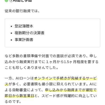
①時間と手間
従来の銀行融資では、
登記簿謄本
複数期分の決算書
事業計画書
など多数の書類準備や対面での面談が必須であり、申し
込みから融資実行までに１ヶ月から1.5ヶ月程度を要する
ことも珍しくありませんでした。
一方、AIローンは
オンラインで手続きが完結するサービ
ス
が多く、必要書類も最小限に抑えられています。AIに
よる自動審査によって、
申し込みから融資までが最短で
即日から数営業日
と、スピード感が飛躍的に向上してい
るのです。