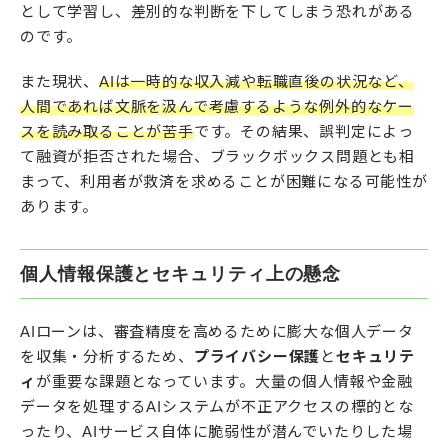
として学習し、差別的な判断を下してしまう恐れがある
のです。
また現状、
AIは一時的な収入減や転職直後の状況など、
人間であれば文脈を汲んで考慮するような例外的なケー
スを読み取ることが苦手
です。その結果、誤判定によっ
て融資が拒否された場合、ブラックボックス問題とも相
まって、利用者が救済を求めることが困難になる可能性が
あります。
個人情報保護とセキュリティ上の懸念
AIローンは、審査精度を高めるために膨大な個人データ
を収集・分析するため、
プライバシー保護
と
セキュリテ
ィ
が重要な課題となっています。大量の個人情報や金融
データを処理するAIシステムが不正アクセスの標的とな
ったり、AIサービス自体に脆弱性が潜んでいたりした場