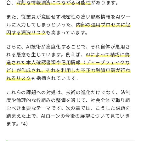
合、
深刻な情報漏洩につながる可能性
があります。
また、従業員が意図せず機密性の高い顧客情報をAIツー
ルに入力してしまうといった、
内部の運用プロセスに起
因する漏洩リスク
も高まっています。
さらに、AI技術が高度化することで、それ自体が悪用さ
れる懸念も生じています。例えば、
AIによって精巧に偽
造された本人確認書類や信用情報（ディープフェイクな
ど）が作成され、それを利用した不正な融資申請が行わ
れるリスク
も指摘されています。
これらの課題への対処は、技術の進化だけでなく、法制
度や倫理的な枠組みの整備を通じて、社会全体で取り組
むべき重要なテーマです。次の章では、こうした課題を
踏まえた上で、AIローンの今後の展望について見ていき
ます。*4）