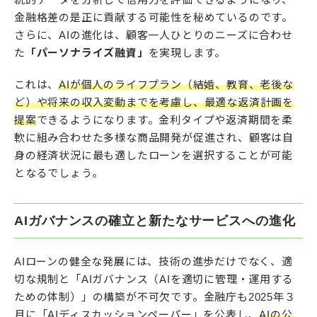
金融格差の是正に貢献する可能性を秘めているのです。
さらに、AIの進化は、顧客一人ひとりのニーズに合わせ
た
「パーソナライズ融資」
を実現します。
これは、
AIが個人のライフプラン（結婚、教育、老後な
ど）や将来の収入変動までを考慮し、最適な返済計画を
提案
できるようになります。金利タイプや返済期間を柔
軟に組み合わせた多様な商品開発が促進され、顧客は自
身の経済状況に最も適したローンを選択することが可能
となるでしょう。
AIガバナンスの確立と新たなサービスへの進化
AIローンの健全な発展には、技術の進歩だけでなく、適
切な規制と「AIガバナンス（AIを適切に管理・運用する
ための体制）」の構築が不可欠です。金融庁も2025年３
月に「AIディスカッションペーパー」を公表し、
AIの公