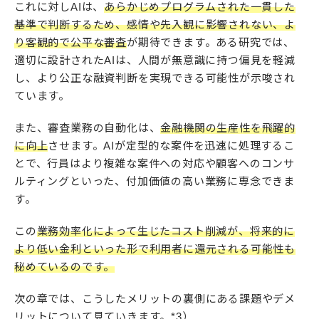
これに対しAIは、
あらかじめプログラムされた一貫した
基準で判断するため、感情や先入観に影響されない、よ
り客観的で公平な審査
が期待できます。ある研究では、
適切に設計されたAIは、人間が無意識に持つ偏見を軽減
し、より公正な融資判断を実現できる可能性が示唆され
ています。
また、審査業務の自動化は、
金融機関の生産性を飛躍的
に向上
させます。AIが定型的な案件を迅速に処理するこ
とで、行員はより複雑な案件への対応や顧客へのコンサ
ルティングといった、付加価値の高い業務に専念できま
す。
この
業務効率化によって生じたコスト削減が、将来的に
より低い金利といった形で利用者に還元される可能性も
秘めているのです。
次の章では、こうしたメリットの裏側にある課題やデメ
リットについて見ていきます。*3）