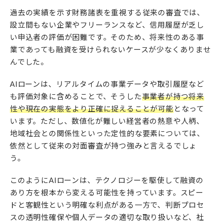
過去の実績を示す財務諸表を重視する従来の審査では、
設立間もない企業やフリーランスなど、信用履歴が乏し
い申込者の評価が困難です。そのため、将来性のある事
業であっても融資を受けられないケースが少なくありませ
んでした。
AIローンは、リアルタイムの事業データや取引履歴など
も評価対象に含めることで、そうした
事業者が持つ将来
性や現在の実態をより正確に捉えることが可能
となって
います。ただし、数値化が難しい経営者の熱意や人柄、
地域社会との関係性といった定性的な要素については、
依然として従来の対面審査が持つ強みと言えるでしょ
う。
このようにAIローンは、テクノロジーを駆使して融資の
あり方を根本から変える可能性を持っています。スピー
ドと客観性という明確な利点がある一方で、判断プロセ
スの透明性確保や個人データの適切な取り扱いなど、社