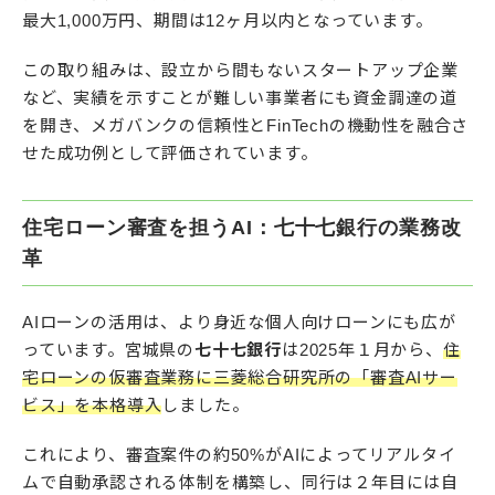
最大1,000万円、期間は12ヶ月以内となっています。​
この取り組みは、設立から間もないスタートアップ企業
など、実績を示すことが難しい事業者にも資金調達の道
を開き、メガバンクの信頼性とFinTechの機動性を融合さ
せた成功例として評価されています。​
住宅ローン審査を担うAI：七十七銀行の業務改
革
AIローンの活用は、より身近な個人向けローンにも広が
っています。​宮城県の
七十七銀行
は2025年１月から、
住
宅ローンの仮審査業務に三菱総合研究所の「審査AIサー
ビス」を本格導入
しました。
これにより、審査案件の約50%がAIによってリアルタイ
ムで自動承認される体制を構築し、同行は２年目には自