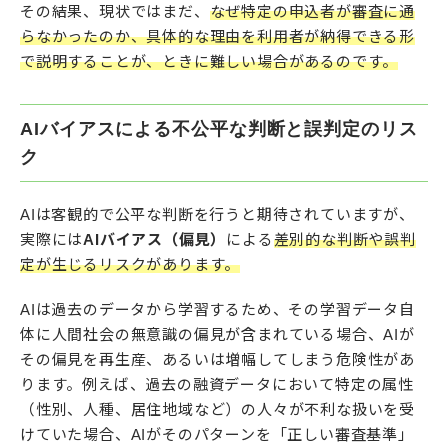
その結果、現状ではまだ、
なぜ特定の申込者が審査に通
らなかったのか、具体的な理由を利用者が納得できる形
で説明することが、ときに難しい場合があるのです。
AIバイアスによる不公平な判断と誤判定のリス
ク
AIは客観的で公平な判断を行うと期待されていますが、
実際には
AIバイアス（偏見）
による
差別的な判断や誤判
定が生じるリスクがあります。
AIは過去のデータから学習するため、その学習データ自
体に人間社会の無意識の偏見が含まれている場合、AIが
その偏見を再生産、あるいは増幅してしまう危険性があ
ります。例えば、過去の融資データにおいて特定の属性
（性別、人種、居住地域など）の人々が不利な扱いを受
けていた場合、AIがそのパターンを「正しい審査基準」