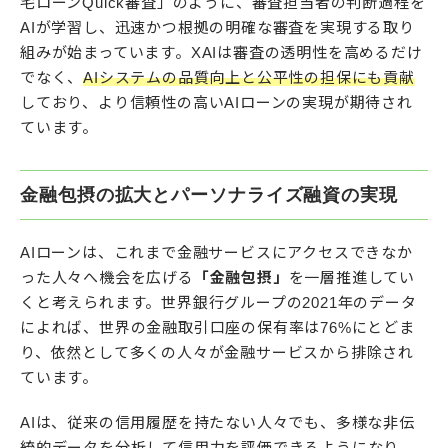
宅ローンQuick審査」のように、審査担当者の判断過程を
AIが学習し、迅速かつ根拠の明確な審査を実現する取り
組みが始まっています。XAIは審査の透明性を高めるだけ
でなく、
AIシステムの品質向上と公平性の担保にも貢献
しており、より信頼性の高いAIローンの実現が期待され
ています。
金融包摂の拡大とパーソナライズ融資の実現
AIローンは、これまで金融サービスにアクセスできなか
った人々へ機会を広げる
「金融包摂」
を一層推進してい
くと考えられます。世界銀行グループの2021年のデータ
によれば、世界の金融取引口座の保有率は76%にとどま
り、依然として多くの人々が金融サービスから排除され
ています。
AIは、従来の信用履歴を持たない人々でも、多様な非伝
統的データを分析して信用力を評価できるようになり、