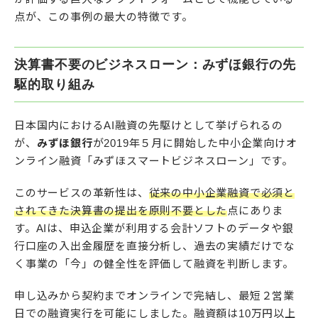
点が、この事例の最大の特徴です。​
決算書不要のビジネスローン：みずほ銀行の先
駆的取り組み
日本国内におけるAI融資の先駆けとして挙げられるの
が、
みずほ銀行
が2019年５月に開始した中小企業向けオ
ンライン融資「みずほスマートビジネスローン」です。​
このサービスの革新性は、
従来の中小企業融資で必須と
されてきた決算書の提出を原則不要とした
点にありま
す。AIは、申込企業が利用する会計ソフトのデータや銀
行口座の入出金履歴を直接分析し、過去の実績だけでな
く事業の「今」の健全性を評価して融資を判断します。
申し込みから契約までオンラインで完結し、最短２営業
日での融資実行を可能にしました。融資額は10万円以上