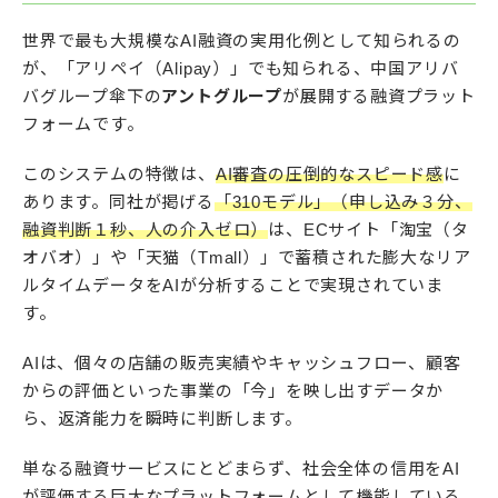
世界で最も大規模なAI融資の実用化例として知られるの
が、「アリペイ（Alipay）」でも知られる、中国アリバ
バグループ傘下の
アントグループ
が展開する融資プラット
フォームです。​
このシステムの特徴は、
AI審査の圧倒的なスピード感
に
あります。同社が掲げる
「310モデル」（申し込み３分、
融資判断１秒、人の介入ゼロ）
は、ECサイト「淘宝（タ
オバオ）」や「天猫（Tmall）」で蓄積された膨大なリア
ルタイムデータをAIが分析することで実現されていま
す。
AIは、個々の店舗の販売実績やキャッシュフロー、顧客
からの評価といった事業の「今」を映し出すデータか
ら、返済能力を瞬時に判断します。​
単なる融資サービスにとどまらず、社会全体の信用をAI
が評価する巨大なプラットフォームとして機能している