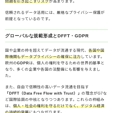
問題を引き起こすリスク
が高まります。
信頼されるデータ活用には、厳格なプライバシー保護が
前提となっているのです。
グローバルな規範形成とDFFT・GDPR
国や企業の枠を超えてデータが流通する現代、
各国や国
際機関もデータプライバシーの確保に注力
しています。
欧州の
GDPR
は、個人の権利を守るための世界的基準と
なり、多くの企業や各国の法整備にも影響を与えまし
た。
また、自由で信頼性の高いデータ流通を目指す
「DFFT（Data Free Flow with Trust）」
の理念がG7な
ど国際協調の中核となりつつあります。これらの枠組み
は、
個人・社会の権利を守るだけでなく、デジタル経済
の持続的発展
にもつながります。