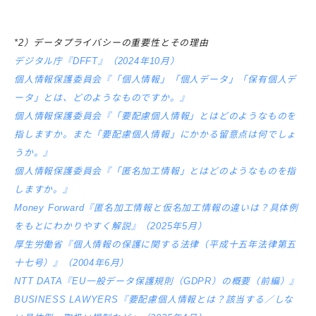
*2）データプライバシーの重要性とその理由
デジタル庁『DFFT』（2024年10月）
個人情報保護委員会『「個人情報」「個人データ」「保有個人デ
ータ」とは、どのようなものですか。』
個人情報保護委員会『「要配慮個人情報」とはどのようなものを
指しますか。また「要配慮個人情報」にかかる留意点は何でしょ
うか。』
個人情報保護委員会『「匿名加工情報」とはどのようなものを指
しますか。』
Money Forward『匿名加工情報と仮名加工情報の違いは？具体例
をもとにわかりやすく解説』（2025年5月）
厚生労働省『個人情報の保護に関する法律（平成十五年法律第五
十七号）』（2004年6月）
NTT DATA『EU一般データ保護規則（GDPR）の概要（前編）』
BUSINESS LAWYERS『要配慮個人情報とは？該当する／しな