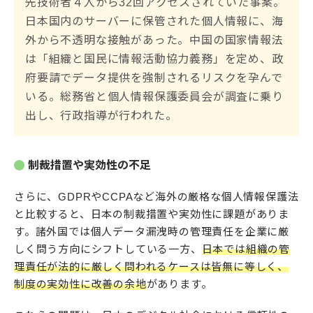
先技術者４人から32回アクセスされていた事案。
日本国内のサーバーに保管された個人情報に、海
外から不透明な接触があった。中国の国家情報法
は「組織と国民に情報活動協力義務」を定め、政
府要請でデータ提供を強制されるリスクを孕んで
いる。総務省と個人情報保護委員会が調査に乗り
出し、行政指導が行われた。
制裁措置や実効性の不足
さらに、GDPRやCCPAなど海外の厳格な個人情報保護法
と比較すると、日本の制裁措置や実効性に課題がありま
す。諸外国では個人データ漏洩時の管理責任を企業に厳
しく問う方向にシフトしている一方、
日本では組織の管
理責任が法的に厳しく問われるケースは皆無に等しく、
制度の実効性に改善の余地
があります。