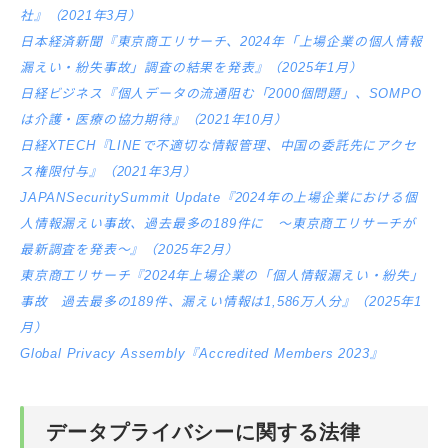
社』（2021年3月）
日本経済新聞『東京商工リサーチ、2024年「上場企業の個人情報
漏えい・紛失事故」調査の結果を発表』（2025年1月）
日経ビジネス『個人データの流通阻む「2000個問題」、SOMPO
は介護・医療の協力期待』（2021年10月）
日経XTECH『LINEで不適切な情報管理、中国の委託先にアクセ
ス権限付与』（2021年3月）
JAPANSecuritySummit Update『2024年の上場企業における個
人情報漏えい事故、過去最多の189件に ～東京商工リサーチが
最新調査を発表～』（2025年2月）
東京商工リサーチ『2024年上場企業の「個人情報漏えい・紛失」
事故 過去最多の189件、漏えい情報は1,586万人分』（2025年1
月）
Global Privacy Assembly『Accredited Members 2023』
データプライバシーに関する法律