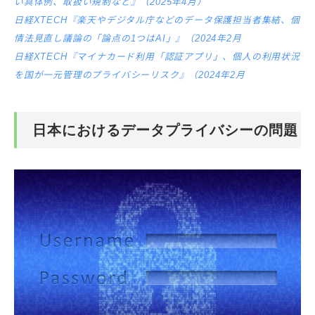
い具体例、取扱い規制など』（2025年4月）
日経XTECH『楽天やデジタル庁などのデータ保護担当者集結、個
情法見直し議論の「論点の1つはAI」』（2024年2月
日経XTECH『マイナカード利用「認証アプリ」、個人の利用状況
を国が一元管理のプライバシーリスク』（2024年2月
日本におけるデータプライバシーの問題