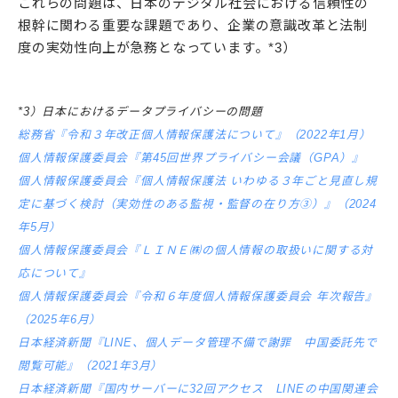
これらの問題は、日本のデジタル社会における信頼性の
根幹に関わる重要な課題であり、企業の意識改革と法制
度の実効性向上が急務となっています。*3）
*3）日本におけるデータプライバシーの問題
総務省『令和３年改正個人情報保護法について』（2022年1月）
個人情報保護委員会『第45回世界プライバシー会議（GPA）』
個人情報保護委員会『個人情報保護法 いわゆる３年ごと見直し規
定に基づく検討（実効性のある監視・監督の在り方③）』（2024
年5月）
個人情報保護委員会『ＬＩＮＥ㈱の個人情報の取扱いに関する対
応について』
個人情報保護委員会『令和６年度個人情報保護委員会 年次報告』
（2025年6月）
日本経済新聞『LINE、個人データ管理不備で謝罪 中国委託先で
閲覧可能』（2021年3月）
日本経済新聞『国内サーバーに32回アクセス LINEの中国関連会