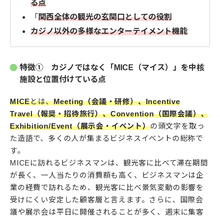
る点
「
関西全体の観光の玄関口としての役割
カジノ以外の多様なエンターテイメント機能
特徴① カジノではなく「MICE（マイス）」を中核
施設と位置付けている点
MICE
とは、
Meeting（会議・研修）、Incentive
Travel（報奨・招待旅行）、Convention（国際会議）、
Exhibition/Event（展示会・イベント）
の頭文字を取っ
た造語で、多くの人が集まるビジネスイベントの総称で
す。
MICEに訪れるビジネスマンは、観光客に比べて滞在期間
が長く、一人当たりの消費額も高く、ビジネスマンは企
業の経費で訪れるため、観光客に比べ景気変動の影響を
受けにくい安定した顧客層と言えます。さらに、国際会
議や展示会は平日に開催されることが多く、週末に集客