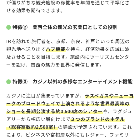
が偏りがちな観光施設の稼働率を年間を通じて平準化さ
せる効果も期待できます。
特徴② 関西全体の観光の玄関口としての役割
IRを訪れた旅行者を、京都、奈良、神戸といった周辺の
観光地へ送り出す
ハブ機能
を持ち、経済効果を広域に波
及させることを目指します。施設内にツーリズムセンタ
ーを設け、関西の魅力を世界に発信します。
特徴③ カジノ以外の多様なエンターテイメント機能
カジノに注目が集まっていますが、
ラスベガスやニューヨ
ークのブロードウェイで上演されるような世界最高峰の
ショーを長期公演する約3,500席のシアター
や、ラグジュ
アリーから幅広い層向けまで
３つのブランドのホテル
（総客室数約2,500室）
の建設が予定されています。これ
により、ビジネスや富裕層以外にもレジャー、ファミリ