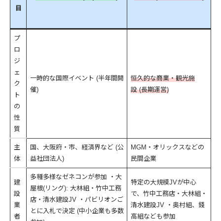
目
プ
ロ
ジ
ェ
一時的な国際イベント (半年間開
恒久的な商業・観光施
ク
催)
設 (長期運営)
ト
の
性
質
主
国、大阪府・市、経済界など (公
MGM・オリックスなどの
体
益社団法人)
民間企業
多種多様なゼネコンが参加 ・大
建
特定の大規模JVが中心
屋根(リング): 大林組・竹中工務
設
で、竹中工務店・大林組・
店・清水建設JV ・パビリオンご
業
清水建設JV ・奥村組、錢
とに入札で決定 (中小企業も多数
者
高組なども参加