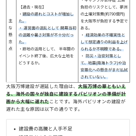
・ギャンブル依存症 公費
【過去・現在】
負担のリスクとして、夢洲
・
建設の遅れとコストが増加し
の土壌対策費(約790億円)
主
た。
を大阪市が負担する予定で
な
・ 運営面の混乱として 開幕当初
ある。
懸
の混雑や暑さ対策が不十分だっ
・
経済効果の不確実性と
念
た。
して想定通りの利益を上げ
点
・跡地の活用として、 半年間の
られるか不明瞭である。
イベント終了後、広大な土地を
・
防災・治安対策とし
どうするか。
て、地震(南海トラフ)や治
安悪化への懸念がまだ払拭
されていない。
大阪万博建設が遅延した理由は、
大阪万博の華ともいえ
る、海外の国々が独自に建設するパビリオンの準備が計
画から大幅に遅れた
ことです。海外パビリオンの建設が
遅れた主な原因は以下の通りです。
建設費の高騰と人手不足