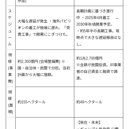
参加)
ス
長期計画に基づき進行
ケ
中 ・2025年4月着工 →
大幅な遅延が発生 ・海外パビリ
ジ
2030年秋頃開業予定。
オンの着工が極端に遅れ、「突
ュ
・約5年半の長期工事。現
貫工事」で開幕にこぎつけた。
ー
時点で大きな遅延報告はな
ル
し。
規
約1兆2,700億円
模
約2,350億円 (会場整備費) ※
※全額が民間投資。IR事業
(事
国・自治体・民間で分担。当初
者の自己資金と融資で調
業
計画から大幅に増額。
達。
費)
規
模
約155ヘクタール
約49ヘクタール
(面
積)
【現在・未来】