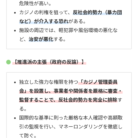
危険性が高い。
カジノの利権を狙って、
反社会的勢力（暴力団
など）が介入する恐れ
がある。
施設の周辺では、軽犯罪や風俗環境の悪化な
ど、
治安が悪化
する。
【推進派の主張（政府の反論）】
独立した強力な権限を持つ
「カジノ管理委員
会」を設置し、事業者や関係者を厳格に審査・
監督することで、反社会的勢力を完全に排除
す
る。
国際的な基準に則った厳格な本人確認や高額取
引の監視を行い、マネーロンダリングを徹底し
て防ぐ。