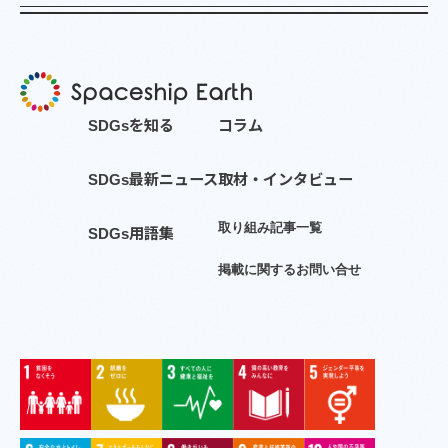
S
D
G
s
を
知
る
コ
ラ
ム
S
D
G
s
最
新
ニ
ュ
ー
ス
取
材
・
イ
ン
タ
ビ
ュ
ー
取
り
組
み
記
事
一
覧
S
D
G
s
用
語
集
掲
載
に
関
す
る
お
問
い
合
せ