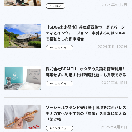
2025年6月2日
#SDGs7
【SDGs未来都市】兵庫県西脇市｜ダイバーシ
ティとインクルージョン 牽引するのはSDGs
を基軸とした都市経営
2024年11月20日
#インタビュー
株式会社BEALTH｜ホタテの貝殻を循環利用！
廃棄せずに利用すれば環境問題にも貢献できる
2023年6月5日
#インタビュー
ソーシャルブランド架け箸｜国境を越えパレス
チナの文化や手工芸の「素敵」を日本に伝える
「架け橋」
2023年4月11日
#インタビュー