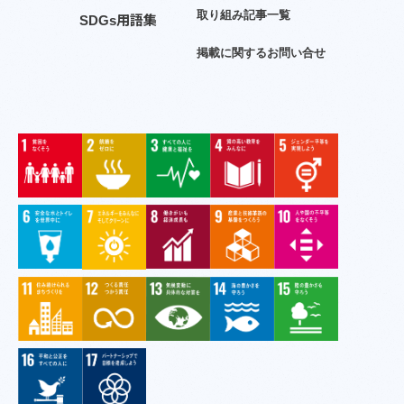
取
り
組
み
記
事
一
覧
S
D
G
s
用
語
集
掲
載
に
関
す
る
お
問
い
合
せ