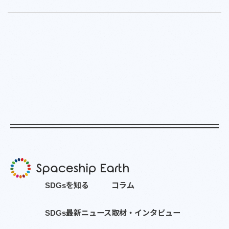
S
D
G
s
を
知
る
コ
ラ
ム
S
D
G
s
最
新
ニ
ュ
ー
ス
取
材
・
イ
ン
タ
ビ
ュ
ー