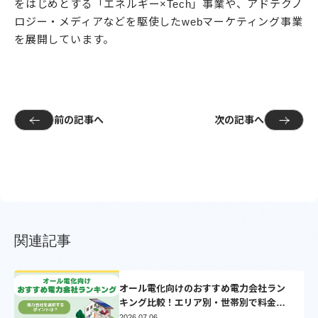
をはじめとする「エネルギー×Tech」事業や、アドテクノ
ロジー・メディアなどを駆使したwebマーケティング事業
を展開しています。
前の記事へ
次の記事へ
関連記事
オール電化向けのおすすめ電力会社ラン
キング比較！エリア別・世帯別で料金比
較シミュレーション【2025】
2026.07.06