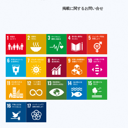
掲
載
に
関
す
る
お
問
い
合
せ