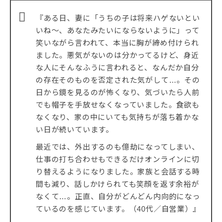
『ある日、妻に「うちの子は将来ハゲないとい
いね〜、あなたみたいにならないように」って
笑いながら言われて、本当に胸が締め付けられ
ました。悪気がないのは分かってるけど、身近
な人にそんなふうに言われると、なんだか自分
の存在そのものを否定された気がして…。その
日から鏡を見るのが怖くなり、気づいたら人前
でも帽子を手放せなくなっていました。食欲も
なくなり、家の中にいても気持ちが落ち着かな
い日が続いています。
最近では、外出するのも億劫になってしまい、
仕事の打ち合わせもできるだけオンラインに切
り替えるようになりました。家族と会話する時
間も減り、話しかけられても笑顔を返す余裕が
なくて…。正直、自分がどんどん内向的になっ
ているのを感じています。（40代／自営業）』