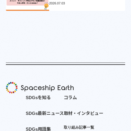
ョンとVポイントについて徹底解説
2026.07.03
S
D
G
s
を
知
る
コ
ラ
ム
S
D
G
s
最
新
ニ
ュ
ー
ス
取
材
・
イ
ン
タ
ビ
ュ
ー
取
り
組
み
記
事
一
覧
S
D
G
s
用
語
集