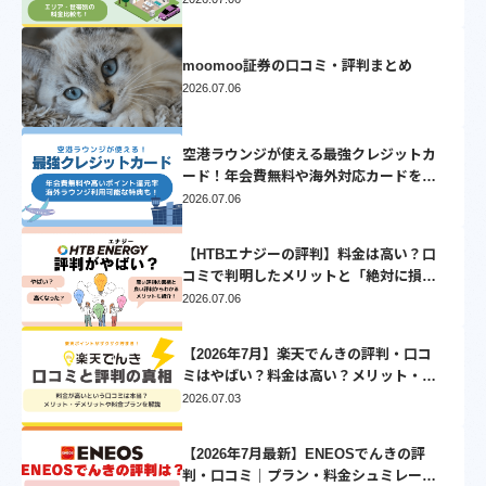
moomoo証券の口コミ・評判まとめ
2026.07.06
空港ラウンジが使える最強クレジットカ
ード！年会費無料や海外対応カードを厳
選
2026.07.06
【HTBエナジーの評判】料金は高い？口
コミで判明したメリットと「絶対に損し
ない」乗り換え先3選
2026.07.06
【2026年7月】楽天でんきの評判・口コ
ミはやばい？料金は高い？メリット・デ
メリットを徹底比較
2026.07.03
【2026年7月最新】ENEOSでんきの評
判・口コミ｜プラン・料金シュミレーシ