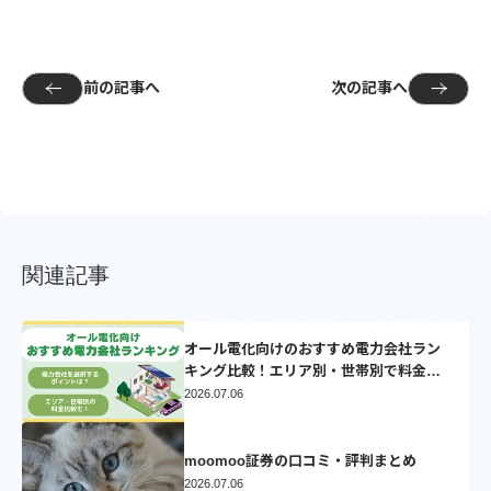
前の記事へ
次の記事へ
関連記事
オール電化向けのおすすめ電力会社ラン
キング比較！エリア別・世帯別で料金比
較シミュレーション【2025】
2026.07.06
moomoo証券の口コミ・評判まとめ
2026.07.06