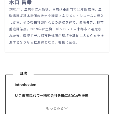
木口 昌幸
2001年、生駒市に入職後、環境政策部門で11年間勤務。生
駒市環境基本計画の改定や環境マネジメントシステムの導入
に従事。その後福祉部門などの勤務を経て、環境モデル都市
推進課係長。2019年に生駒市がＳＤＧｓ未来都市に選定さ
れた後、環境モデル都市推進課が環境を基軸にＳＤＧｓを推
進するＳＤＧｓ推進課となり、現職に至る。
目次
introduction
いこま市民パワー株式会社を軸にSDGsを推進
もっとみる