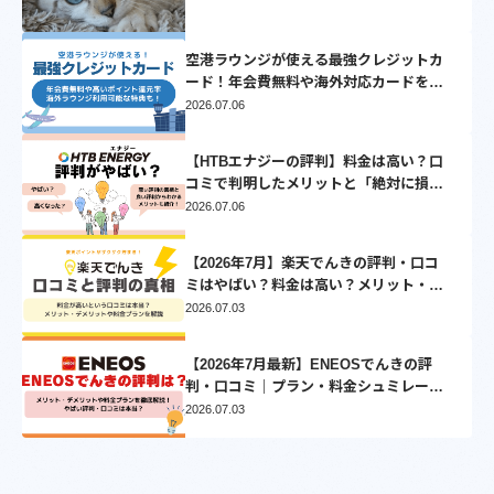
空港ラウンジが使える最強クレジットカ
ード！年会費無料や海外対応カードを厳
選
2026.07.06
【HTBエナジーの評判】料金は高い？口
コミで判明したメリットと「絶対に損し
ない」乗り換え先3選
2026.07.06
【2026年7月】楽天でんきの評判・口コ
ミはやばい？料金は高い？メリット・デ
メリットを徹底比較
2026.07.03
【2026年7月最新】ENEOSでんきの評
判・口コミ｜プラン・料金シュミレーシ
ョンとVポイントについて徹底解説
2026.07.03