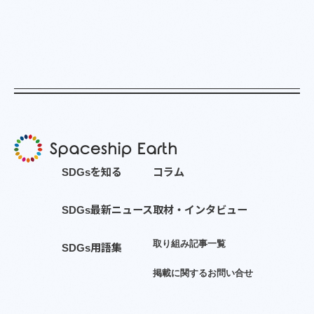
S
D
G
s
を
知
る
コ
ラ
ム
S
D
G
s
最
新
ニ
ュ
ー
ス
取
材
・
イ
ン
タ
ビ
ュ
ー
取
り
組
み
記
事
一
覧
S
D
G
s
用
語
集
掲
載
に
関
す
る
お
問
い
合
せ