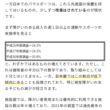
一方日本でのパラスポーツは、これら先進国の後塵を拝
してはいるものの、少しずつ
改善はされている
のが現状
です。
まず障がいのある成人の週１日以上の運動やスポーツの
実施率を見ると
平成25年度調査＝18.2%
平成27年度調査＝19.2%
平成30年度調査＝20.8%
と、わずかではあるものの増えてきています。ただし、こ
れは健常者の半分以下の数字であり、取り組みとしては
十分とはいえません。一方、
若年層ではこの割合が低下
傾向にある
ことも指摘されており、特に視覚障がいのあ
る子どもの減少が目立ちます。
施設面では、障がい者専用または優先的に利用できる施
設の数は年々増えており、2021年の調査では過去最多の