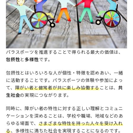
パラスポーツを推進することで得られる最大の価値は、
包摂性
と
多様性
です。
包摂性とはいろいろな人が個性・特徴を認めあい、一緒
に活動することです。パラスポーツの体験や参加によっ
て、
障がい者と健常者が共に楽しみ協働する
ことは、
共
生社会
の実現につながります。
同時に、障がい者の特性に対する正しい理解とコミュニ
ケーションを深めることは、学校や職場、地域などのあ
らゆる場面で、
さまざまな特性を持った人々を受け入れ
る
、多様性に満ちた社会を実現することになるのです。