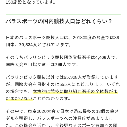
150施設となっています。
パラスポーツの国内競技人口はどれくらい？
日本のパラスポーツ競技人口は、2018年度の調査では39
団体、
70,334人
とされています。
そのうちパラリンピック競技団体登録選手は
4,406人
で、
国際大会を目指す選手は
796人
です。
パラリンピック競技以外では65,928人が登録しています
が、国際大会を目指すのは555人にとどまります。いずれ
の場合でも、
本格的に競技に取り組む選手の全体数がま
だまだ少ない
ことがわかります。
その中で、東京2020大会で日本は過去最多の13個の金メ
ダルを獲得し、パラスポーツへの注目度が高まりまし
た。この機会を活かし、今後更なるスポーツ参加への関