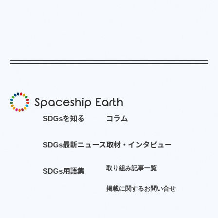
S
D
G
s
を
知
る
コ
ラ
ム
S
D
G
s
最
新
ニ
ュ
ー
ス
取
材
・
イ
ン
タ
ビ
ュ
ー
取
り
組
み
記
事
一
覧
S
D
G
s
用
語
集
掲
載
に
関
す
る
お
問
い
合
せ