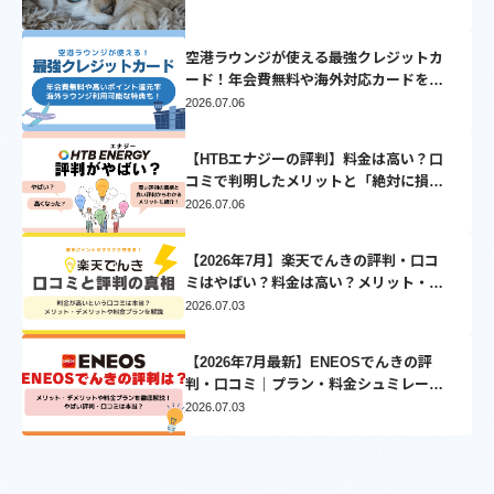
空港ラウンジが使える最強クレジットカ
ード！年会費無料や海外対応カードを厳
選
2026.07.06
【HTBエナジーの評判】料金は高い？口
コミで判明したメリットと「絶対に損し
ない」乗り換え先3選
2026.07.06
【2026年7月】楽天でんきの評判・口コ
ミはやばい？料金は高い？メリット・デ
メリットを徹底比較
2026.07.03
【2026年7月最新】ENEOSでんきの評
判・口コミ｜プラン・料金シュミレーシ
ョンとVポイントについて徹底解説
2026.07.03