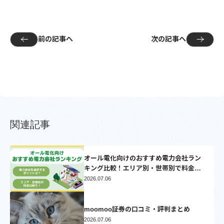
前の記事へ
次の記事へ
関連記事
オール電化向けのおすすめ電力会社ラン
キング比較！エリア別・世帯別で料金比
較シミュレーション【2025】
2026.07.06
moomoo証券の口コミ・評判まとめ
2026.07.06