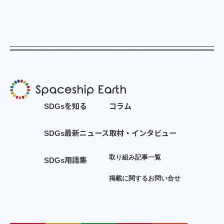
S
D
G
s
を
知
る
コ
ラ
ム
S
D
G
s
最
新
ニ
ュ
ー
ス
取
材
・
イ
ン
タ
ビ
ュ
ー
取
り
組
み
記
事
一
覧
S
D
G
s
用
語
集
掲
載
に
関
す
る
お
問
い
合
せ