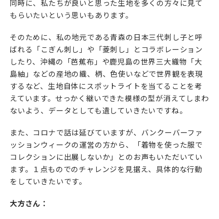
同時に、私たちが良いと思った生地を多くの方々に見て
もらいたいという思いもあります。
そのために、私の地元である青森の日本三代刺し子と呼
ばれる「こぎん刺し」や「菱刺し」とコラボレーション
したり、沖縄の「芭蕉布」や鹿児島の世界三大織物「大
島紬」などの産地の織、柄、色使いなどで世界観を表現
するなど、生地自体にスポットライトを当てることを考
えています。せっかく継いできた模様の型が消えてしまわ
ないよう、データとしても遺していきたいですね。
また、コロナで話は延びていますが、バンクーバーファ
ッションウィークの運営の方から、「着物を使った服で
コレクションに出展しないか」とのお声もいただいてい
ます。１点ものでのチャレンジを見据え、具体的な行動
をしていきたいです。
大方さん：