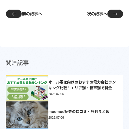
前の記事へ
次の記事へ
関連記事
オール電化向けのおすすめ電力会社ラン
キング比較！エリア別・世帯別で料金比
較シミュレーション【2025】
2026.07.06
moomoo証券の口コミ・評判まとめ
2026.07.06