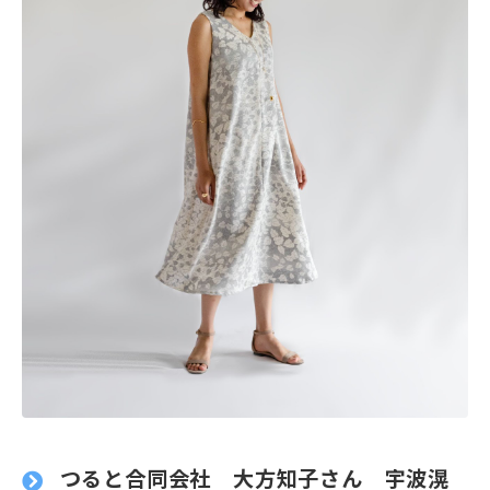
つると合同会社 大方知子さん 宇波滉