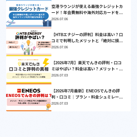
空港ラウンジが使える最強クレジットカ
ード！年会費無料や海外対応カードを厳
選
2026.07.06
【HTBエナジーの評判】料金は高い？口
コミで判明したメリットと「絶対に損し
ない」乗り換え先3選
2026.07.06
【2026年7月】楽天でんきの評判・口コ
ミはやばい？料金は高い？メリット・デ
メリットを徹底比較
2026.07.03
【2026年7月最新】ENEOSでんきの評
判・口コミ｜プラン・料金シュミレーシ
ョンとVポイントについて徹底解説
2026.07.03