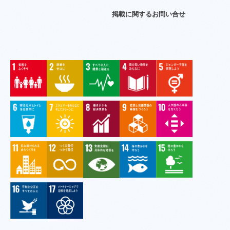
掲
載
に
関
す
る
お
問
い
合
せ