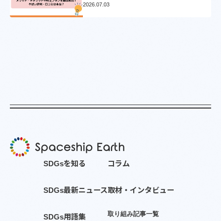
ョンとVポイントについて徹底解説
2026.07.03
S
D
G
s
を
知
る
コ
ラ
ム
S
D
G
s
最
新
ニ
ュ
ー
ス
取
材
・
イ
ン
タ
ビ
ュ
ー
取
り
組
み
記
事
一
覧
S
D
G
s
用
語
集