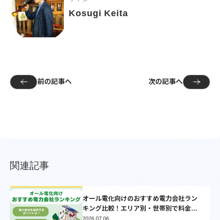
Kosugi Keita
前の記事へ
次の記事へ
関連記事
オール電化向けのおすすめ電力会社ラン
キング比較！エリア別・世帯別で料金比
較シミュレーション【2025】
2026.07.06