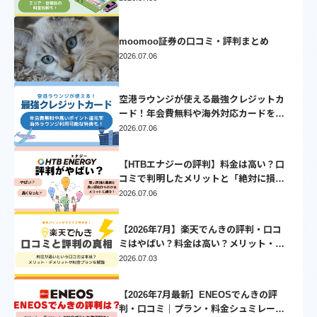
moomoo証券の口コミ・評判まとめ
2026.07.06
空港ラウンジが使える最強クレジットカ
ード！年会費無料や海外対応カードを厳
選
2026.07.06
【HTBエナジーの評判】料金は高い？口
コミで判明したメリットと「絶対に損し
ない」乗り換え先3選
2026.07.06
【2026年7月】楽天でんきの評判・口コ
ミはやばい？料金は高い？メリット・デ
メリットを徹底比較
2026.07.03
【2026年7月最新】ENEOSでんきの評
判・口コミ｜プラン・料金シュミレーシ