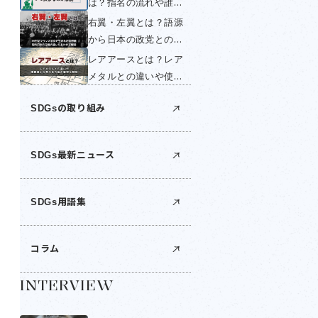
は？指名の流れや誰が
く簡単に解説！
する？いつ変わるの
右翼・左翼とは？語源
か・国民投票できない
から日本の政党との関
理由を簡単に解説！
係までわかりやすく解
レアアースとは？レア
説！
メタルとの違いや使い
道は？世界の産出国・
SDGsの取り組み
日本の埋蔵量・中国の
輸出規制を解説
SDGs最新ニュース
SDGs用語集
コラム
INTERVIEW