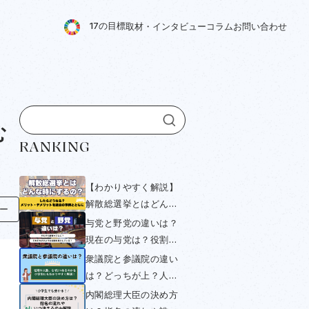
1
7
の
目
標
取
材
・
イ
ン
タ
ビ
ュ
ー
コ
ラ
ム
お
問
い
合
わ
せ
む
RANKING
【わかりやすく解説】
解散総選挙とはどんな
ー
時にするの？したらど
与党と野党の違いは？
うなる？メリット・デ
現在の与党は？役割や
メリットを過去の事例
衆議院・参議院選挙と
衆議院と参議院の違い
とともにみていく
の関係をわかりやすく
は？どっちが上？人数
解説！
や与党・野党について
内閣総理大臣の決め方
小学生にもわかりやす