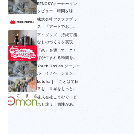
RENOSYオーナーイン
タビュー！時間を味方
につける〜不動産投資
株式会社フクフクプラ
は早めの年金〜
ス｜「アートでおしゃ
べり」して多様性と包
アイグッズ｜持続可能
括を実現
なものづくりを実現！
コーヒーからできたコ
「恋」を通して、こと
ーヒー好きのための
ばが生まれる瞬間を感
SUS coffee
じられる展示──「この
Youth Co:Lab ソーシャ
気持ちに名前があった
ル・イノベーション・
ら展」開催初日レポー
チャレンジ日本大会
kotoha｜「ことばで日
ト
2025
常を、世界をもっと豊
かに」を掲げ「翻訳で
株式会社こまむぐ｜ど
きないことば」との出
れも違う！個性がある
会いを魅せる活動
木のおもちゃの普及に
よってつくられる世界
とは？