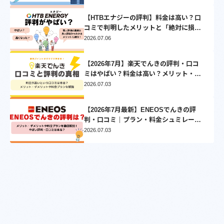
【HTBエナジーの評判】料金は高い？口
コミで判明したメリットと「絶対に損し
ない」乗り換え先3選
2026.07.06
【2026年7月】楽天でんきの評判・口コ
ミはやばい？料金は高い？メリット・デ
メリットを徹底比較
2026.07.03
【2026年7月最新】ENEOSでんきの評
判・口コミ｜プラン・料金シュミレーシ
ョンとVポイントについて徹底解説
2026.07.03