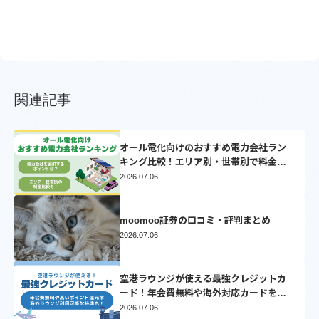
関連記事
オール電化向けのおすすめ電力会社ラン
キング比較！エリア別・世帯別で料金比
較シミュレーション【2025】
2026.07.06
moomoo証券の口コミ・評判まとめ
2026.07.06
空港ラウンジが使える最強クレジットカ
ード！年会費無料や海外対応カードを厳
選
2026.07.06