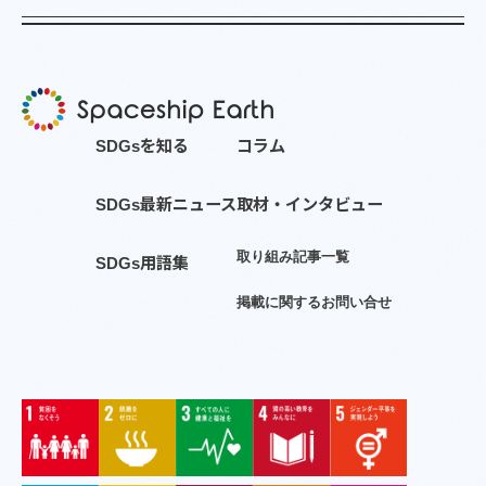
S
D
G
s
を
知
る
コ
ラ
ム
S
D
G
s
最
新
ニ
ュ
ー
ス
取
材
・
イ
ン
タ
ビ
ュ
ー
取
り
組
み
記
事
一
覧
S
D
G
s
用
語
集
掲
載
に
関
す
る
お
問
い
合
せ