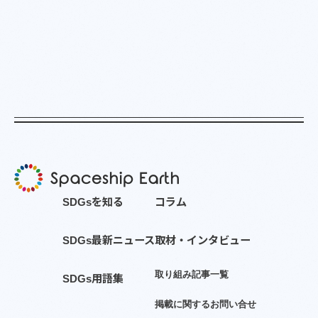
S
D
G
s
を
知
る
コ
ラ
ム
S
D
G
s
最
新
ニ
ュ
ー
ス
取
材
・
イ
ン
タ
ビ
ュ
ー
取
り
組
み
記
事
一
覧
S
D
G
s
用
語
集
掲
載
に
関
す
る
お
問
い
合
せ