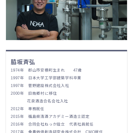
脇坂斉弘
1974年 郡山市安積町生まれ 47歳
1997年 日本大学工学部建築学科卒業
1997年 菅野建設株式会社入社
2000年 旧南郷村に移住
花泉酒造合名会社入社
2012年 専務就任
2015年 福島県清酒アカデミー酒造士認定
2016年 合同会社ねっか設立 代表社員就任
2017年 食農価値創造研究舎株式会社 CMO就任