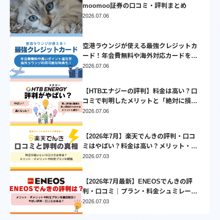
moomoo証券の口コミ・評判まとめ
2026.07.06
空港ラウンジが使える最強クレジットカ
ード！年会費無料や海外対応カードを厳
選
2026.07.06
【HTBエナジーの評判】料金は高い？口
コミで判明したメリットと「絶対に損し
ない」乗り換え先3選
2026.07.06
【2026年7月】楽天でんきの評判・口コ
ミはやばい？料金は高い？メリット・デ
メリットを徹底比較
2026.07.03
【2026年7月最新】ENEOSでんきの評
判・口コミ｜プラン・料金シュミレーシ
ョンとVポイントについて徹底解説
2026.07.03