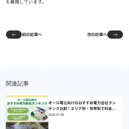
を展開しています。
前の記事へ
次の記事へ
関連記事
オール電化向けのおすすめ電力会社ラン
キング比較！エリア別・世帯別で料金比
較シミュレーション【2025】
2026.07.06