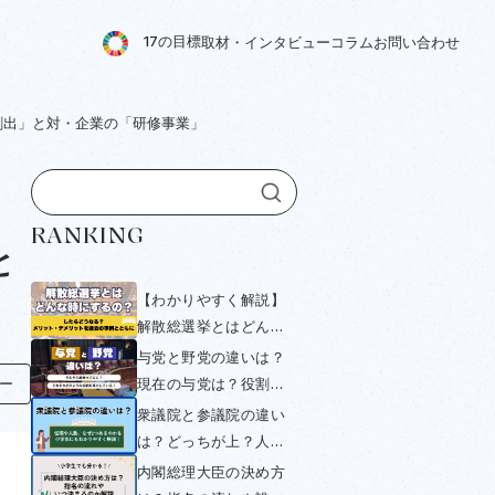
1
7
の
目
標
取
材
・
イ
ン
タ
ビ
ュ
ー
コ
ラ
ム
お
問
い
合
わ
せ
創出」と対・企業の「研修事業」
さ
RANKING
と
【わかりやすく解説】
解散総選挙とはどんな
時にするの？したらど
与党と野党の違いは？
うなる？メリット・デ
現在の与党は？役割や
ー
メリットを過去の事例
衆議院・参議院選挙と
衆議院と参議院の違い
とともにみていく
の関係をわかりやすく
は？どっちが上？人数
解説！
や与党・野党について
内閣総理大臣の決め方
小学生にもわかりやす