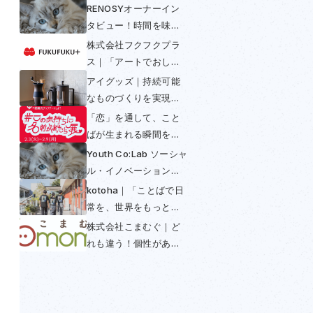
RENOSYオーナーイン
タビュー！時間を味方
につける〜不動産投資
株式会社フクフクプラ
は早めの年金〜
ス｜「アートでおしゃ
べり」して多様性と包
アイグッズ｜持続可能
括を実現
なものづくりを実現！
コーヒーからできたコ
「恋」を通して、こと
ーヒー好きのための
ばが生まれる瞬間を感
SUS coffee
じられる展示──「この
Youth Co:Lab ソーシャ
気持ちに名前があった
ル・イノベーション・
ら展」開催初日レポー
チャレンジ日本大会
kotoha｜「ことばで日
ト
2025
常を、世界をもっと豊
かに」を掲げ「翻訳で
株式会社こまむぐ｜ど
きないことば」との出
れも違う！個性がある
会いを魅せる活動
木のおもちゃの普及に
よってつくられる世界
とは？