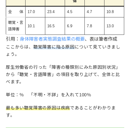
傷
全 体
17.0
23.4
4.5
4.7
10.8
聴覚・言
10.1
16.5
6.9
7.8
13.0
語障害
引用：
身体障害者実態調査結果の概要
、表は筆者作成
ここからは、
聴覚障害に陥る原因
について見ていきまし
ょう。
厚生労働省の行った「障害の種類別にみた原因別状況」
から「聴覚・言語障害」の項目を取り上げて、全体と比
べます。
単位：％ 「不明・不詳」を入れて100％
最も多い聴覚障害の原因は疾病
であることがわかりま
す。