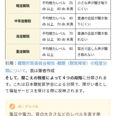
平均聴力レベル 25
小さな声が聞き取り
軽度難聴
db 以上 40 db 未満
にくい
平均聴力レベル 40
普通の会話が聞き取
中等度難聴
db 以上 70 db 未満
りにくい
平均聴力レベル 70
普通の会話が聞き取
高度難聴
db 以上 90 db 未満
れない
平均聴力レベル 90
耳元で話した声が聞
重度難聴
db 以上
き取れない
引用：
難聴対策委員会報告 ‐難聴（聴覚障害）の程度分
類について
、表は筆者作成
そして、聞こえの程度によって４つの段階
に分類されま
す。これは日本聴覚医学会による分類で、障がい者とし
て福祉サービスを受ける際に反映されます。
db：デシベル
電圧や電力、音の大きさなどのレベルを表す単