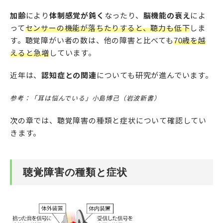
加齢
により
体制感覚が鈍く
なったり、
脳機能の衰え
によ
って
センサーの機能が落ちたりすると、聴力も低下
しま
す。聴覚障がい者の数は、他の障害と比べても
70歳を越
えると急増
しています。
近年は、
認知症との関連
についても研究が進んでいます。
参考：「耳は悩んでいる」小島博己（岩波新書）
次の章では、聴覚障害の種類と症状について確認してい
きます。
聴覚障害の種類と症状