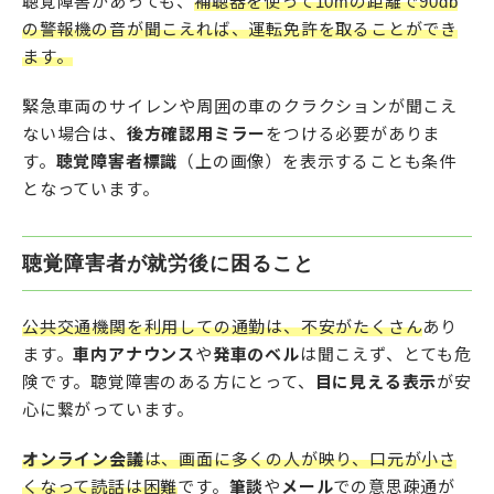
聴覚障害があっても、
補聴器を使って10mの距離で90db
の警報機の音が聞こえれば、運転免許を取ることができ
ます。
緊急車両のサイレンや周囲の車のクラクションが聞こえ
ない場合は、
後方確認用ミラー
をつける必要がありま
す。
聴覚障害者標識
（上の画像）を表示することも条件
となっています。
聴覚障害者が就労後に困ること
公共交通機関を利用しての通勤は、不安がたくさん
あり
ます。
車内アナウンス
や
発車のベル
は聞こえず、とても危
険です。聴覚障害のある方にとって、
目に見える表示
が安
心に繋がっています。
オンライン会議
は、画面に多くの人が映り、口元が小さ
くなって読話は困難
です。
筆談
や
メール
での意思疎通が