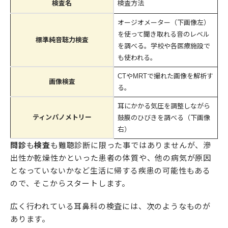
検査名
検査方法
オージオメーター（下画像左）
を使って聞き取れる音のレベル
標準純音聴力検査
を調べる。学校や各医療施設で
も使われる。
CTやMRTで撮れた画像を解析す
画像検査
る。
耳にかかる気圧を調整しながら
ティンパノメトリー
鼓膜のひびきを調べる（下画像
右）
問診
も
検査
も難聴診断に限った事ではありませんが、滲
出性か乾燥性かといった患者の体質や、他の病気が原因
となっていないかなど生活に帰する疾患の可能性もある
ので、そこからスタートします。
広く行われている耳鼻科の検査には、次のようなものが
あります。