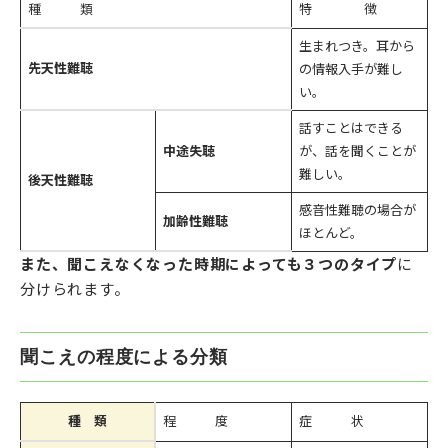
種 類
特 徴
生まれつき。耳から
先天性難聴
の情報入手が難し
い。
話すことはできる
中途失聴
が、話を聞くことが
難しい。
後天性難聴
感音性難聴の場合が
加齢性難聴
ほとんど。
また、聞こえなくなった時期によっても３つのタイプ
に
分けられます。
聞こえの程度による分類
種 類
程 度
症 状