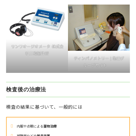
サンワオージオメータ 株式会
社三和製作所
ティンパノメトリー | 亀田グ
ループサイト
検査後の治療法
検査の結果に基づいて、一般的には
内服や点眼による
薬物治療