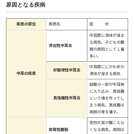
原因となる疾病
疾患の部位
疾患名
症 状
中耳腔に液体が溜ま
る病気。子どもの難
滲出性中耳炎
聴の原因として１番
多い。
中耳腔ににかわ状の
好酸球性中耳炎
中耳の疾患
液体が溜まる病気
鼓膜の一部が中耳側
に入り込み、真珠腫
真珠腫性中耳炎
という塊を作ってし
まう病気。真珠腫は
周囲の骨を壊す。
突然片耳が聞こえな
突発性難聴
くなる病気。原因は