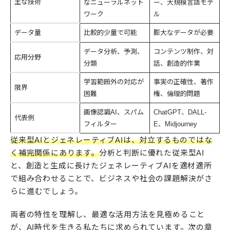
主な技術
なニューラルネット
ー、大規模言語モデ
ワーク
ル
データ量
比較的少量で可能
膨大なデータが必要
データ分析、予測、
コンテンツ制作、対
応用分野
分類
話、創造的作業
学習範囲外の対応が
事実の正確性、著作
限界
困難
権、倫理的問題
画像認識AI、スパム
ChatGPT、DALL-
代表例
フィルター
E、Midjourney
従来型AIとジェネレーティブAIは、対立するものではな
く補完関係にあります。
分析と判断に優れた従来型AI
と、創造と生成に長けたジェネレーティブAIを適材適所
で組み合わせることで、ビジネスや社会の課題解決がさ
らに進むでしょう。
両者の特性を理解し、最適な活用方法を見極めること
が、AI時代を生きる私たちに求められています。次の章