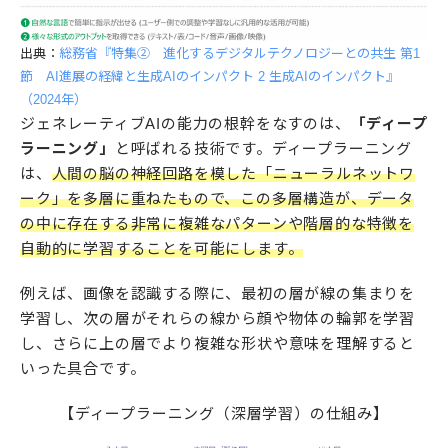
出典：
総務省『特集② 進化するデジタルテクノロジーとの共生 第1
節 AI進展の経緯と生成AIのインパクト 2 生成AIのインパクト』
（2024年）
ジェネレーティブAIの能力の根幹をなすのは、
「ディープ
ラーニング」
と呼ばれる技術です。ディープラーニング
は、
人間の脳の神経回路を模した「ニューラルネットワ
ーク」を多層に重ねたもので、この多層構造が、データ
の中に存在する非常に複雑なパターンや階層的な特徴を
自動的に学習することを可能にします。
例えば、画像を認識する際に、最初の層が線の集まりを
学習し、次の層がそれらの線から顔や物体の輪郭を学習
し、さらに上の層でより複雑な形状や意味を理解すると
いった具合です。
【ディープラーニング（深層学習）の仕組み】