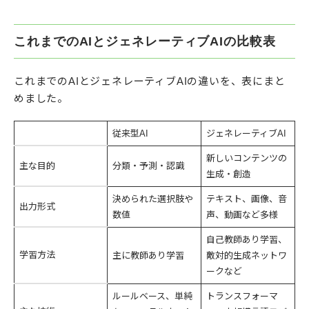
これまでのAIとジェネレーティブAIの比較表
これまでのAIとジェネレーティブAIの違いを、表にまと
めました。
従来型AI
ジェネレーティブAI
新しいコンテンツの
主な目的
分類・予測・認識
生成・創造
決められた選択肢や
テキスト、画像、音
出力形式
数値
声、動画など多様
自己教師あり学習、
学習方法
主に教師あり学習
敵対的生成ネットワ
ークなど
ルールベース、単純
トランスフォーマ