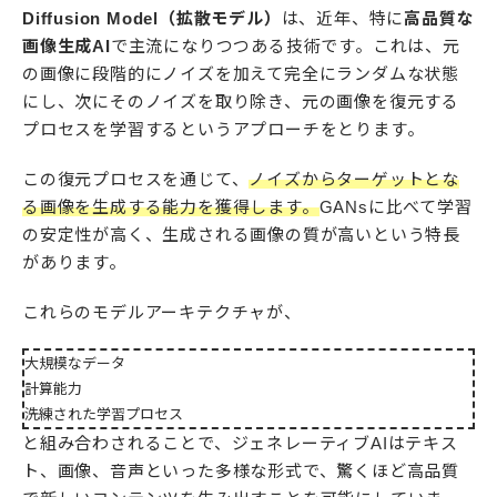
Diffusion Model（拡散モデル）
は、近年、特に
高品質な
画像生成AI
で主流になりつつある技術です。これは、元
の画像に段階的にノイズを加えて完全にランダムな状態
にし、次にそのノイズを取り除き、元の画像を復元する
プロセスを学習するというアプローチをとります。
この復元プロセスを通じて、
ノイズからターゲットとな
る画像を生成する能力を獲得します。
GANsに比べて学習
の安定性が高く、生成される画像の質が高いという特長
があります。
これらのモデルアーキテクチャが、
大規模なデータ
計算能力
洗練された学習プロセス
と組み合わされることで、ジェネレーティブAIはテキス
ト、画像、音声といった多様な形式で、驚くほど高品質