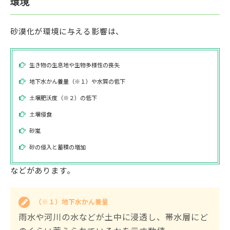
環境
砂漠化が環境に与える影響は、
生き物の生息地や生物多様性の喪失
地下水かん養量（※１）や水質の低下
土壌肥沃度（※２）の低下
土壌侵食
砂嵐
砂の侵入と蓄積の増加
などがあります。
（※１）地下水かん養量
雨水や河川の水などが土中に浸透し、帯水層にど