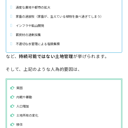
過度な農地や都市の拡大
家畜の過放牧（家畜が、生えている植物を食べ過ぎてしまう）
インフラや鉱山開発
薪炭材の過剰採集
不適切な水管理による塩類集積
など、
持続可能ではない土地管理
が挙げられます。
そして、上記のような人為的要因は、
貧困
内戦や暴動
人口増加
土地所有の変化
移住