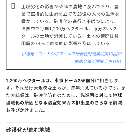
土壌劣化の影響が52％の農地に及んでおり、農
業で直接的に生計を立てる26億の人々の生活を
脅かしている。砂漠化の進行と干ばつにより、
世界中で毎年1,200万ヘクタール、毎分23ヘク
タールの土地が消滅している。土地の荒廃は貧
困層の74％に直接的に影響を及ぼしている
引用元：コートジボワールで砂漠化対処条約第15回締
約国会議が開催｜JETRO
1,200万ヘクタールは、東京ドーム256個分
に相当しま
す。それだけ大規模な土地が、毎年消えているのです。ま
た大統領は、砂漠化防止のために、
先進国に対して地球
温暖化の原因となる温室効果ガス排出量のさらなる削減
も呼びかけました。
砂漠化が進む地域