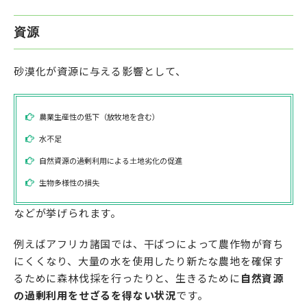
資源
砂漠化が資源に与える影響として、
農業生産性の低下（放牧地を含む）
水不足
自然資源の過剰利用による土地劣化の促進
生物多様性の損失
などが挙げられます。
例えばアフリカ諸国では、干ばつによって農作物が育ち
にくくなり、大量の水を使用したり新たな農地を確保す
るために森林伐採を行ったりと、生きるために
自然資源
の過剰利用をせざるを得ない状況
です。