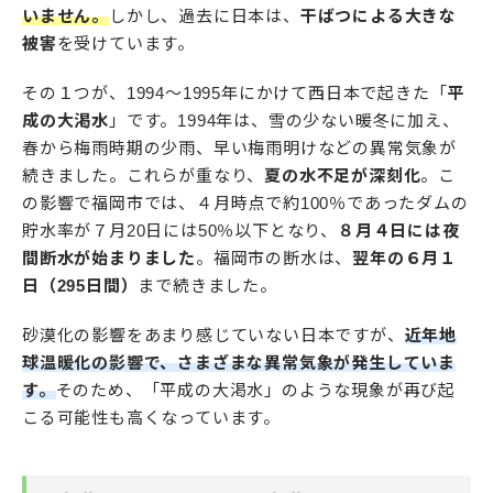
いません。
しかし、過去に日本は、
干ばつによる大きな
被害
を受けています。
その１つが、1994～1995年にかけて西日本で起きた「
平
成の大渇水
」です。1994年は、雪の少ない暖冬に加え、
春から梅雨時期の少雨、早い梅雨明けなどの異常気象が
続きました。これらが重なり、
夏の水不足が深刻化
。こ
の影響で福岡市では、４月時点で約100％であったダムの
貯水率が７月20日には50％以下となり、
８月４日には夜
間断水が始まりました
。福岡市の断水は、
翌年の６月１
日（295日間）
まで続きました。
砂漠化の影響をあまり感じていない日本ですが、
近年地
球温暖化の影響で、さまざまな異常気象が発生していま
す。
そのため、「平成の大渇水」のような現象が再び起
こる可能性も高くなっています。