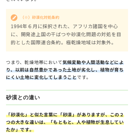
（※）砂漠化対処条約
1994年６月に採択された、アフリカ諸国を中心
に、開発途上国の干ばつや砂漠化問題の対処を目
的とした国際連合条約。極乾燥地域は対象外。
つまり、乾燥地帯において
気候変動や人間活動などによ
り、以前は自然豊かであった土地が劣化し、植物が育ち
にくい土地に変化してしまうこと
です。
砂漠との違い
「砂漠化」と似た言葉に「砂漠」がありますが、この２
つの大きな違いは、「もともと、人や植物が生息してい
たか」です。