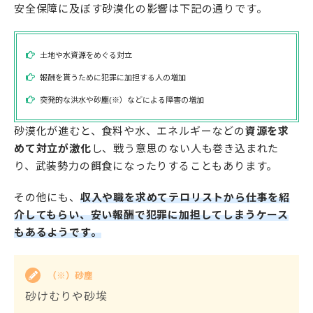
安全保障に及ぼす砂漠化の影響は下記の通りです。
土地や水資源をめぐる対立
報酬を貰うために犯罪に加担する人の増加
突発的な洪水や砂塵(※）などによる障害の増加
砂漠化が進むと、食料や水、エネルギーなどの
資源を求
めて対立が激化
し、戦う意思のない人も巻き込まれた
り、武装勢力の餌食になったりすることもあります。
その他にも、
収入や職を求めてテロリストから仕事を紹
介してもらい、安い報酬で犯罪に加担してしまうケース
もあるようです。
（※）砂塵
砂けむりや砂埃