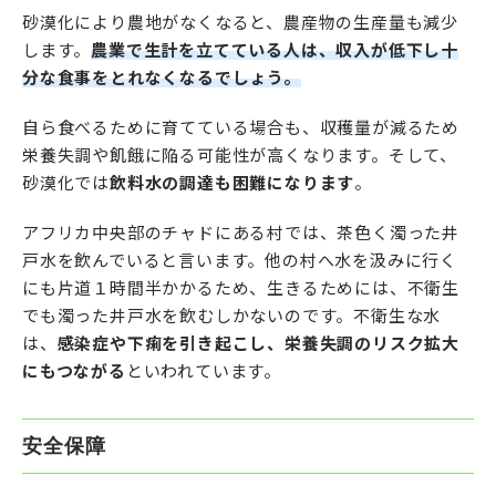
砂漠化により農地がなくなると、農産物の生産量も減少
します。
農業で生計を立てている人は、収入が低下し十
分な食事をとれなくなるでしょう。
自ら食べるために育てている場合も、収穫量が減るため
栄養失調や飢餓に陥る可能性が高くなります。そして、
砂漠化では
飲料水の調達も困難になります
。
アフリカ中央部のチャドにある村では、茶色く濁った井
戸水を飲んでいると言います。他の村へ水を汲みに行く
にも片道１時間半かかるため、生きるためには、不衛生
でも濁った井戸水を飲むしかないのです。不衛生な水
は、
感染症や下痢を引き起こし、栄養失調のリスク拡大
にもつながる
といわれています。
安全保障