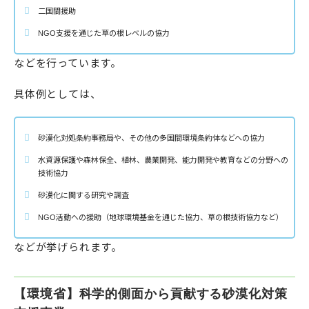
二国間援助
NGO支援を通じた草の根レベルの協力
などを行っています。
具体例としては、
砂漠化対処条約事務局や、その他の多国間環境条約体などへの協力
水資源保護や森林保全、植林、農業開発、能力開発や教育などの分野への
技術協力
砂漠化に関する研究や調査
NGO活動への援助（地球環境基金を通じた協力、草の根技術協力など）
などが挙げられます。
【環境省】科学的側面から貢献する砂漠化対策