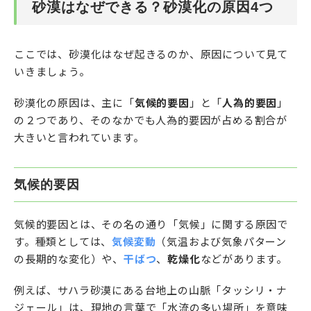
砂漠はなぜできる？砂漠化の原因4つ
ここでは、砂漠化はなぜ起きるのか、原因について見て
いきましょう。
砂漠化の原因は、主に「
気候的要因
」と「
人為的要因
」
の２つであり、そのなかでも人為的要因が占める割合が
大きいと言われています。
気候的要因
気候的要因とは、その名の通り「気候」に関する原因で
す。種類としては、
気候変動
（気温および気象パターン
の長期的な変化）や、
干ばつ
、
乾燥化
などがあります。
例えば、サハラ砂漠にある台地上の山脈「タッシリ・ナ
ジェール」は、現地の言葉で「水流の多い場所」を意味