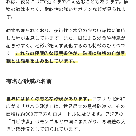
れば、夜間には0℃近くまで冷え込むこともあります。植
物の数は少なく、耐乾性の強いサボテンなどが見られま
す。
動物も限られており、夜行性で水分の少ない環境に適応
した種が生息しています。また、風による浸食や砂嵐が
起きやすく、地形が絶えず変化するのも特徴のひとつで
す。
これらの極限的な環境条件が、砂漠に独特の自然景
観と生態系を生み出しています。
有名な砂漠の名前
世界には多くの有名な砂漠があります。
アフリカ北部に
広がる「サハラ砂漠」は、世界最大の熱帯砂漠で、その
面積は約900万平方キロメートルに及びます。アジアの
「ゴビ砂漠」はモンゴルと中国にまたがり、寒暖差の大
きい礫砂漠として知られています。