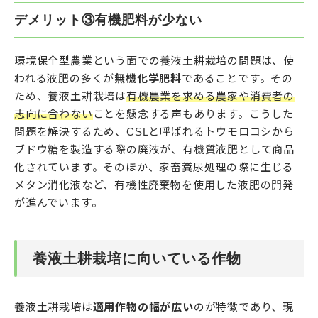
デメリット③有機肥料が少ない
環境保全型農業という面での養液土耕栽培の問題は、使
われる液肥の多くが
無機化学肥料
であることです。その
ため、養液土耕栽培は
有機農業を求める農家や消費者の
志向に合わない
ことを懸念する声もあります。こうした
問題を解決するため、CSLと呼ばれるトウモロコシから
ブドウ糖を製造する際の廃液が、有機質液肥として商品
化されています。そのほか、家畜糞尿処理の際に生じる
メタン消化液など、有機性廃棄物を使用した液肥の開発
が進んでいます。
養液土耕栽培に向いている作物
養液土耕栽培は
適用作物の幅が広い
のが特徴であり、現