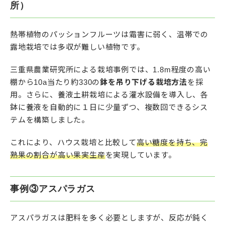
所）
熱帯植物のパッションフルーツは霜害に弱く、温帯での
露地栽培では多収が難しい植物です。
三重県農業研究所による栽培事例では、1.8m程度の高い
棚から10a当たり約330の
鉢を吊り下げる栽培方法
を採
用。さらに、養液土耕栽培による灌水設備を導入し、各
鉢に養液を自動的に１日に少量ずつ、複数回できるシス
テムを構築しました。
これにより、ハウス栽培と比較して
高い糖度を持ち、完
熟果の割合が高い果実生産
を実現しています。
事例③アスパラガス
アスパラガスは肥料を多く必要としますが、反応が鈍く