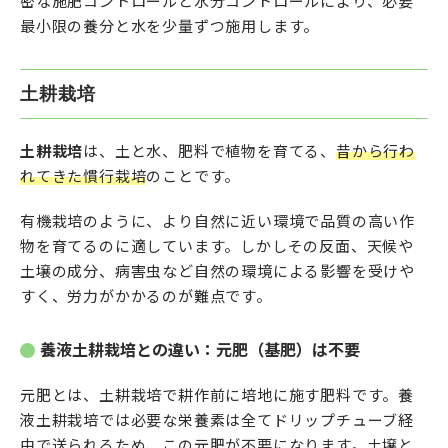
密な施肥コントロールと水分コントロールにより、必要
最小限の養分と水を少量ずつ施用します。
土耕栽培
土耕栽培
は、土と水、肥料で植物を育てる、
昔から行わ
れてきた慣行栽培
のことです。
有機栽培のように、より自然に近い環境で品質の高い作
物を育てるのに適しています。しかしその反面、天候や
土壌の成分、病害虫など自然の環境による影響を受けや
すく、労力がかかるのが難点です。
養液土耕栽培との違い：元肥（基肥）は不要
元肥とは、土耕栽培で耕作前に培地に施す肥料です。養
液土耕栽培では必要な栄養素は全てドリップチューブ経
由で送られるため、この元肥が不要になります。土壌と