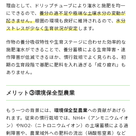
理由として、ドリップチューブにより潅水と施肥を均一
にできるので、
養分の過不足や極端な土壌水分の変動が
起きません。
根圏の環境も良好に維持されるので、
水分
ストレスが少なく生育状況が安定
します。
作物の養分吸収特性や生育ステージに合わせた効率的な
施肥潅水ができることで、養分蓄積による生育障害・連
作障害が低減できるほか、慣行栽培でよく見られる、初
期の生育段階で基肥に肥料を入れ過ぎる「成り疲れ」も
ありません。
メリット③環境保全型農業
もう一つの背景には、
環境保全型農業
への貢献があげら
れます。従来の慣行栽培では、NH4+（アンモニウムイオ
ン）やNO2-（ニトロニウムイオン）の土壌蓄積による過
剰障害や、農業域外への肥料の流出（硝酸態窒素）など