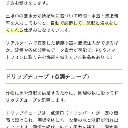
り込む働きをします。
土壌中の養水分診断結果に基づいて時間・水量・液肥倍
率を入力しておくと、
自動で調節して、施肥と潅水をし
てくれる
仕組みになっています。
リアルタイムで安定した精度の高い液肥注入ができるほ
か、流量や各成分量もデータ表示が可能で、PCやスマー
トフォンに取り込む機能を備えている製品もあります。
ドリップチューブ（点滴チューブ）
作物に水や液肥を供給するために、圃場の畝に沿って
ド
リップチューブ
を配置します。
ドリップチューブは、点滴口（ドリッパー）が一定の間
隔で設けられ、圃場全体に均一な量の水と液肥が流れ出
ていきます。圃場の起伏に応じて圧力を補正し、灌水量