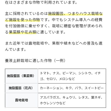
在はさまざまな作物で利用されています。
主に採用されているのは
施設園芸、つまりハウス栽培な
ど施設を使った作物
です。中でもシステム導入への経費
を付加価値に乗せやすく、栽培に緻密な管理が求められ
る
果菜類や花卉類
に適しています。
また近年では露地栽培や、果樹や植木などへの普及も進
んでいます。
養液土耕栽培に適した作物（一例）
トマト、ナス、ピーマン、シシトウ、イチ
施設園芸（果菜類）
ゴ、セロリ、メロンなど
施設園芸（花卉）
カーネーション、キク、バラ、スイートピー
アスパラガス、キュウリ、レタス、葉ネギ、
露地栽培
ホウレンソウなど