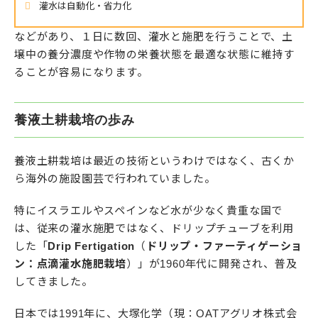
灌水は自動化・省力化
などがあり、１日に数回、灌水と施肥を行うことで、土
壌中の養分濃度や作物の栄養状態を最適な状態に維持す
ることが容易になります。
養液土耕栽培の歩み
養液土耕栽培は最近の技術というわけではなく、古くか
ら海外の施設園芸で行われていました。
特にイスラエルやスペインなど水が少なく貴重な国で
は、従来の灌水施肥ではなく、ドリップチューブを利用
した「
Drip Fertigation
（
ドリップ・ファーティゲーショ
ン：点滴灌水施肥栽培
）」が1960年代に開発され、普及
してきました。
日本では1991年に、大塚化学（現：OATアグリオ株式会