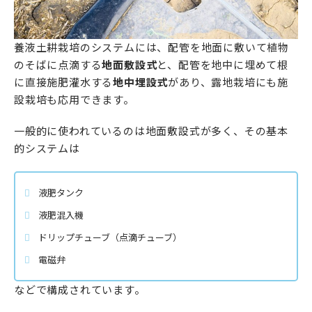
養液土耕栽培のシステムには、配管を地面に敷いて植物
のそばに点滴する
地面敷設式
と、配管を地中に埋めて根
に直接施肥灌水する
地中埋設式
があり、露地栽培にも施
設栽培も応用できます。
一般的に使われているのは地面敷設式が多く、その基本
的システムは
液肥タンク
液肥混入機
ドリップチューブ（点滴チューブ）
電磁弁
などで構成されています。