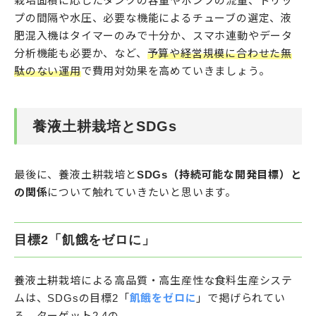
栽培面積に応じたタンクの容量やポンプの流量、ドリッ
プの間隔や水圧、必要な機能によるチューブの選定、液
肥混入機はタイマーのみで十分か、スマホ連動やデータ
分析機能も必要か、など、
予算や経営規模に合わせた無
駄のない運用
で費用対効果を高めていきましょう。
養液土耕栽培とSDGs
最後に、養液土耕栽培と
SDGs（持続可能な開発目標）と
の関係
について触れていきたいと思います。
目標2「飢餓をゼロに」
養液土耕栽培による高品質・高生産性な食料生産システ
ムは、SDGsの目標2「
飢餓をゼロに
」で掲げられてい
る、ターゲット2.4の