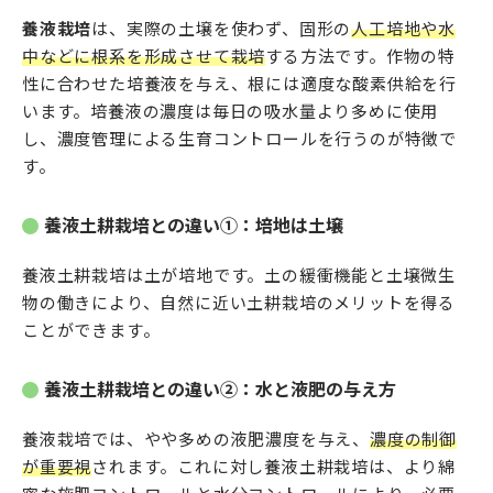
養液栽培
は、実際の土壌を使わず、固形の
人工培地や水
中などに根系を形成させて栽培
する方法です。作物の特
性に合わせた培養液を与え、根には適度な酸素供給を行
います。培養液の濃度は毎日の吸水量より多めに使用
し、濃度管理による生育コントロールを行うのが特徴で
す。
養液土耕栽培との違い①：培地は土壌
養液土耕栽培は土が培地です。土の緩衝機能と土壌微生
物の働きにより、自然に近い土耕栽培のメリットを得る
ことができます。
養液土耕栽培との違い②：水と液肥の与え方
養液栽培では、やや多めの液肥濃度を与え、
濃度の制御
が重要視
されます。これに対し養液土耕栽培は、より綿