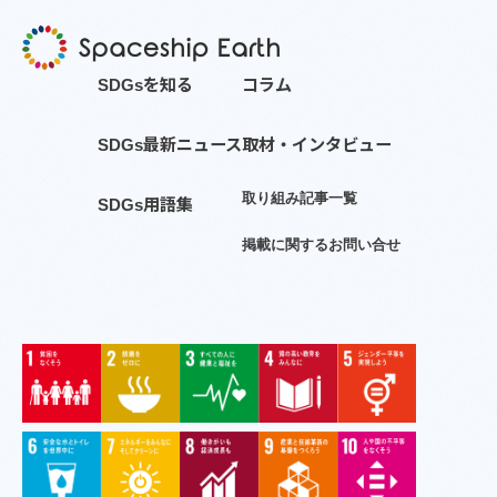
S
D
G
s
を
知
る
コ
ラ
ム
S
D
G
s
最
新
ニ
ュ
ー
ス
取
材
・
イ
ン
タ
ビ
ュ
ー
取
り
組
み
記
事
一
覧
S
D
G
s
用
語
集
掲
載
に
関
す
る
お
問
い
合
せ