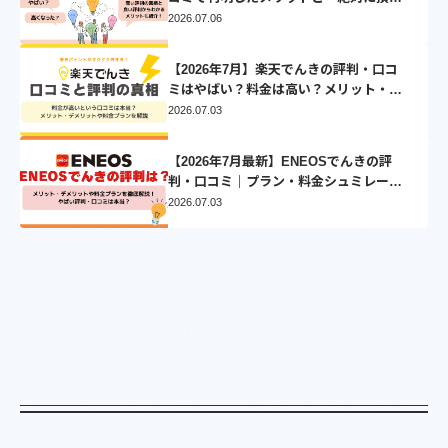
ない」乗り換え先3選
2026.07.06
【2026年7月】楽天でんきの評判・口コ
ミはやばい？料金は高い？メリット・デ
メリットを徹底比較
2026.07.03
【2026年7月最新】ENEOSでんきの評
判・口コミ｜プラン・料金シュミレーシ
ョンとVポイントについて徹底解説
2026.07.03