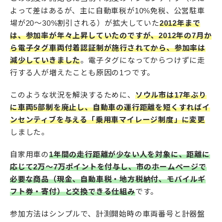
よって差はあるが、主に自動車税が10%免税、公営駐車
場が20〜30%割引される）が拡大していた
2012年まで
は、参加率が年々上昇していたのですが、2012年の7月か
ら電子タグ車両付着認証制が施行されてから、参加率は
減少していきました
。電子タグになってからつけずに走
行する人が増えたことも原因の1つです。
このような状況を解決するために、
ソウル市は17年ぶり
に車両5部制を廃止し、自動車の運行距離を短くすればイ
ンセンティブを与える「乗用車マイレージ制度」に変更
しました。
自家用車の
1年間の走行距離が少ない人を対象に、距離に
応じて2万〜7万ポイントを付与し、市のホームページで
必要な商品（現金、自動車税・地方税納付、モバイルギ
フト券・寄付）と交換できる仕組み
です。
参加方法はシンプルで、計測開始時の車両番号と計器盤