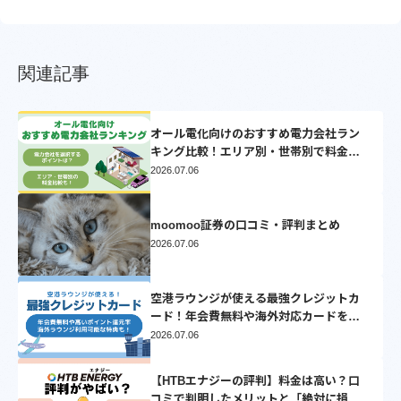
関連記事
オール電化向けのおすすめ電力会社ラン
キング比較！エリア別・世帯別で料金比
較シミュレーション【2025】
2026.07.06
moomoo証券の口コミ・評判まとめ
2026.07.06
空港ラウンジが使える最強クレジットカ
ード！年会費無料や海外対応カードを厳
選
2026.07.06
【HTBエナジーの評判】料金は高い？口
コミで判明したメリットと「絶対に損し