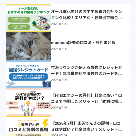
オール電化向けのおすすめ電力会社ラン
キング比較！エリア別・世帯別で料金比
較シミュレーション【2025】
2026.07.06
moomoo証券の口コミ・評判まとめ
2026.07.06
空港ラウンジが使える最強クレジットカ
ード！年会費無料や海外対応カードを厳
選
2026.07.06
【HTBエナジーの評判】料金は高い？口
コミで判明したメリットと「絶対に損し
ない」乗り換え先3選
2026.07.06
【2026年7月】楽天でんきの評判・口コ
ミはやばい？料金は高い？メリット・デ
メリットを徹底比較
2026.07.03