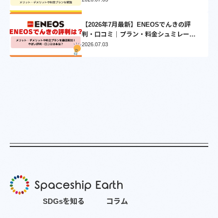
【2026年7月最新】ENEOSでんきの評
判・口コミ｜プラン・料金シュミレーシ
ョンとVポイントについて徹底解説
2026.07.03
S
D
G
s
を
知
る
コ
ラ
ム