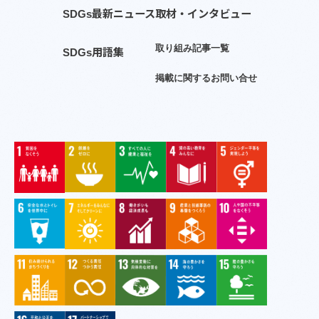
S
D
G
s
最
新
ニ
ュ
ー
ス
取
材
・
イ
ン
タ
ビ
ュ
ー
取
り
組
み
記
事
一
覧
S
D
G
s
用
語
集
掲
載
に
関
す
る
お
問
い
合
せ