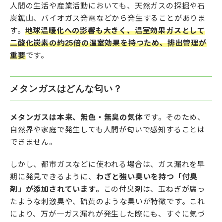
人間の生活や産業活動においても、天然ガスの採掘や石
炭鉱山、バイオガス発電などから発生することがありま
す。
地球温暖化への影響も大きく、温室効果ガスとして
二酸化炭素の約25倍の温室効果を持つため、排出管理が
重要
です。
メタンガスはどんな匂い？
メタンガスは本来、無色・無臭の気体
です。そのため、
自然界や家庭で発生しても人間が匂いで感知することは
できません。
しかし、都市ガスなどに使われる場合は、ガス漏れを早
期に発見できるように、
わざと強い臭いを持つ「付臭
剤」が添加されています。
この付臭剤は、玉ねぎが腐っ
たような刺激臭や、硫黄のような臭いが特徴です。これ
により、万が一ガス漏れが発生した際にも、すぐに気づ