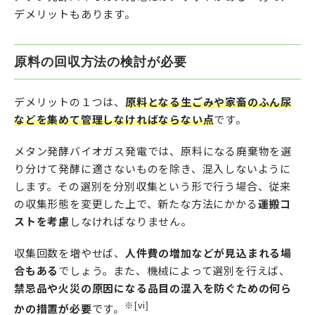
デメリットもあります。
原料の回収方法の検討が必要
デメリットの１つは、
原料となる生ごみや家畜のふん尿
などを集めて管理しなければならない点
です。
メタン発酵バイオガス発電では、原料になる廃棄物を選
り分けて発酵に適さないものを除き、混入しないように
します。その選別を分別収集という形で行う場合、従来
の収集形態を変更した上で、新たな方法にかかる
運搬コ
ストを考慮
しなければなりません。
収集回数を増やせば、
人件費の増加などが見込まれる場
合もある
でしょう。また、機械によって選別を行えば、
禁忌品や火災の原因になる品目の混入を防ぐための何ら
※[vi]
かの措置が必要
です。