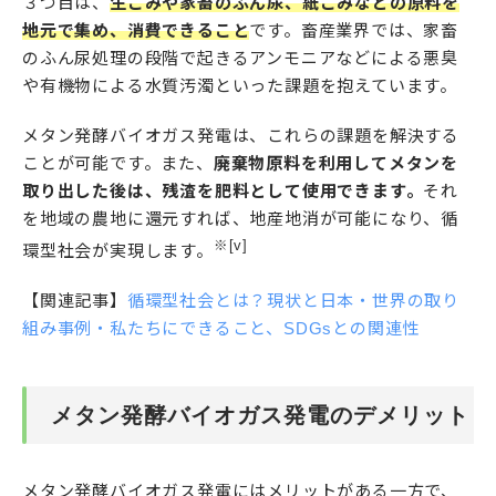
３つ目は、
生ごみや家畜のふん尿、紙ごみなどの原料を
地元で集め、消費できること
です。畜産業界では、家畜
のふん尿処理の段階で起きるアンモニアなどによる悪臭
や有機物による水質汚濁といった課題を抱えています。
メタン発酵バイオガス発電は、これらの課題を解決する
ことが可能です。また、
廃棄物原料を利用してメタンを
取り出した後は、残渣を肥料として使用できます。
それ
を地域の農地に還元すれば、地産地消が可能になり、循
※[v]
環型社会が実現します。
【関連記事】
循環型社会とは？現状と日本・世界の取り
組み事例・私たちにできること、SDGsとの関連性
メタン発酵バイオガス発電のデメリット
メタン発酵バイオガス発電にはメリットがある一方で、