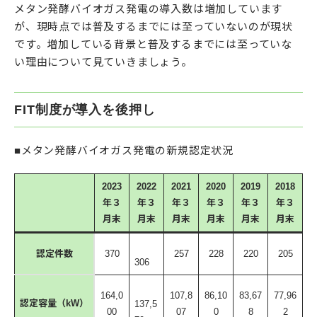
メタン発酵バイオガス発電の導入数は増加しています
が、現時点では普及するまでには至っていないのが現状
です。増加している背景と普及するまでには至っていな
い理由について見ていきましょう。
FIT制度が導入を後押し
■メタン発酵バイオガス発電の新規認定状況
2023
2022
2021
2020
2019
2018
年３
年３
年３
年３
年３
年３
月末
月末
月末
月末
月末
月末
認定件数
370
257
228
220
205
306
164,0
107,8
86,10
83,67
77,96
認定容量（kW）
137,5
00
07
0
8
2