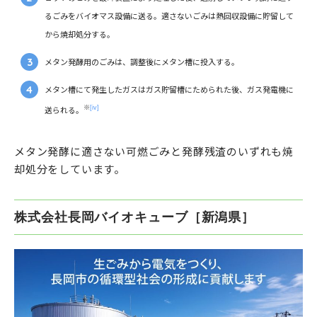
るごみをバイオマス設備に送る。適さないごみは熱回収設備に貯留して
から焼却処分する。
メタン発酵用のごみは、調整後にメタン槽に投入する。
メタン槽にて発生したガスはガス貯留槽にためられた後、ガス発電機に
※
[iv]
送られる。
メタン発酵に適さない可燃ごみと発酵残渣のいずれも焼
却処分をしています。
株式会社長岡バイオキューブ［新潟県］