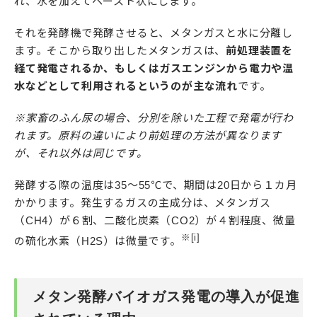
れ、水を加えてペースト状にします。
それを発酵機で発酵させると、メタンガスと水に分離し
ます。そこから取り出したメタンガスは、
前処理装置を
経て発電されるか、もしくはガスエンジンから電力や温
水などとして利用されるというのが主な流れ
です。
※家畜のふん尿の場合、分別を除いた工程で発電が行わ
れます。原料の違いにより前処理の方法が異なります
が、それ以外は同じです。
発酵する際の温度は35～55℃で、期間は20日から１カ月
かかります。発生するガスの主成分は、メタンガス
（CH4）が６割、二酸化炭素（CO2）が４割程度、微量
※[i]
の硫化水素（H2S）は微量です。
メタン発酵バイオガス発電の導入が促進