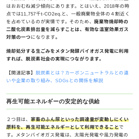
はおおむね減少傾向にあります。とはいえ、2018年の時
点では11,757千t-CO2eq.と、一般廃棄物全体の４割近く
を占めているのが実情です。そのため、
廃棄物焼却時の
二酸化炭素排出量を減らすことは、有効な温室効果ガス
対策の一つ
になります
。
焼却処分する生ごみをメタン発酵バイオガス発電に利用
すれば、脱炭素社会の実現につながります。
【関連記事】
脱炭素とは？カーボンニュートラルとの違
いや企業の取り組み、SDGsとの関係を解説
再生可能エネルギーの安定的な供給
２つ目は、
家畜のふん尿といった調達量が変動しにくい
原料を、再生可能エネルギーとして利用できること
で
す。メタンバイオガス発電は、太陽光発電や風力発電の