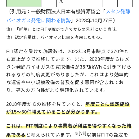
70
（引用元：一般財団法人日本有機資源協会「
メタン発酵
バイオガス発電に関わる情勢
」2023年10月27日）
注）「新規」とはFIT制度ができてからの累計という意味。
注）認定容量は、バイオマス比率を考慮したもの。
FIT認定を受けた施設数は、2023年3月末時点で370件と
右肩上がりで推移しています。また、2023年度からはメ
タン発酵バイオガスの買取価格が
35円/kWh
に引き下げら
れるなどの制度変更がありましたが、これはより効率的
な運営や中小規模設備の普及を促す意図が含まれてお
り、導入の方向性がより明確化されています。
2018年度からの推移を見ていくと、
年度ごとに認定施設
が15～50件増えていることが分かります。
これは、FIT制度により事業者が利益を得やすくなった結
※[vii]
果である
と考えられています。
以前はFITの認定を