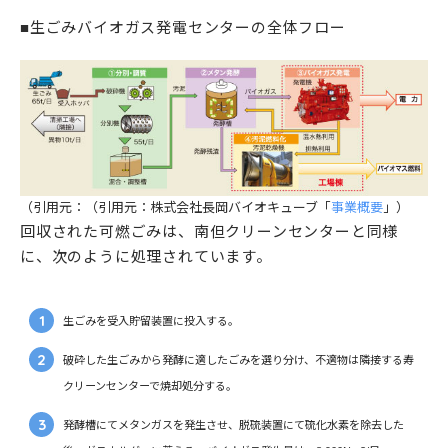
■生ごみバイオガス発電センターの全体フロー
（引用元：（引用元：株式会社長岡バイオキューブ「
事業概要
」）
回収された可燃ごみは、南但クリーンセンターと同様
に、次のように処理されています。
生ごみを受入貯留装置に投入する。
破砕した生ごみから発酵に適したごみを選り分け、不適物は隣接する寿
クリーンセンターで焼却処分する。
発酵槽にてメタンガスを発生させ、脱硫装置にて硫化水素を除去した