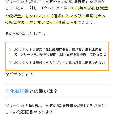
グリーン電力証書が「電気や電力の環境価値」を証書化
しているのに対し、Jクレジットは
「CO
等の排出削減量
2
や吸収量」をクレジット（信頼）という形で環境対策へ
の報告やカーボンオフセット事業に活用
できます。
その他の違いとしては
Jクレジットの
運営主体は経済産業省、環境省、農林水産省
で、グリーン電力証書は民間（日本品質保証機構）であること
Jクレジットは売却できるがグリーン電力証書は転売できない
などがあります。
非化石証書
との違いは？
グリーン電力同様に、電気の環境価値を証明する証書と
して
非化石証書
があります。