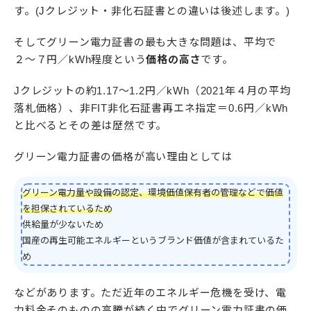
す。(Jクレジット・非化石証書との違いは後述します。)
そしてグリーン電力証書の最も大きな問題は、平均で
２〜７円／kWh程度という
価格の高さ
です。
Jクレジットの約1.17〜1.2円／kWh（2021年４月の平均
落札価格）、非FIT非化石証書再エネ指定＝0.6円／kWh
と比べるとその差は歴然です。
グリーン電力証書の価格が高い理由としては
グリーン電力量や設備の認定、環境価値保有者の管理などで価値
を担保されているため
供給量が少ないため
国産の再生可能エネルギーというブランド価値が含まれているた
め
などがあります。ただ近年のエネルギー危機を受け、電
力料金そのものの高騰が続く中でグリーン電力証書の価