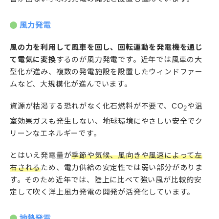
風力発電
風の力を利用して風車を回し、回転運動を発電機を通じ
て電気に変換
するのが風力発電です。近年では風車の大
型化が進み、複数の発電施設を設置したウィンドファー
ムなど、大規模化が進んでいます。
資源が枯渇する恐れがなく化石燃料が不要で、CO
や温
2
室効果ガスも発生しない、地球環境にやさしい安全でク
リーンなエネルギーです。
とはいえ発電量が
季節や気候、風向きや風速によって左
右される
ため、電力供給の安定性では弱い部分がありま
す。そのため近年では、陸上に比べて強い風が比較的安
定して吹く洋上風力発電の開発が活発化しています。
地熱発電