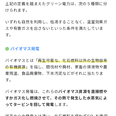
上記の定義を踏まえたグリーン電力は、次の５種類に分
けられます。
いずれも自然を利用し、枯渇することなく、温室効果ガ
スや有害ガスを出さないといった条件を満たしていま
す。
バイオマス発電
バイオマスとは「
再生可能な、化石燃料以外の生物由来
の有機資源
」を指し、間伐材や廃材、家畜の排泄物や農
業残渣、食品廃棄物、下水汚泥などがそれに当たりま
す。
バイオマス発電は、これらの
バイオマス資源を直接燃や
すかガス化し燃焼させて、その熱で発生した水蒸気によ
ってタービンを回して発電
します。