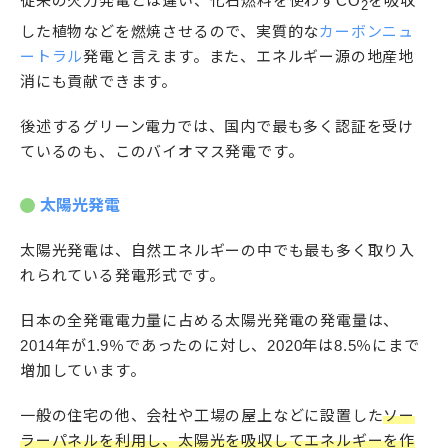
従来の火力発電とは違い、化石燃料を使わずCO
を吸収
2
した植物などを燃焼させるので、実質的な
カーボンニュ
ートラル
発電と言えます。また、エネルギー源の地産地
消にも貢献できます。
後述するグリーン電力では、国内で最も多く認証を受け
ているのも、このバイオマス発電です。
太陽光発電
太陽光発電は、自然エネルギーの中でも最も多く取り入
れられている発電形式です。
日本の全発電電力量に占める太陽光発電の発電量は、
2014年が1.9％であったのに対し、2020年は8.5％にまで
増加しています。
一般の住宅の他、会社や工場の屋上などに設置した
ソー
ラーパネルを利用し、太陽光を吸収してエネルギーを作