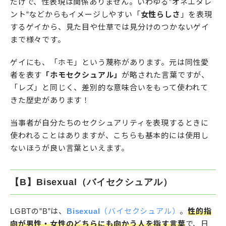
だけで、性表現は関係ありません。いわゆる”オネエタレ
ント”などからもイメージしやすい「
女性らしさ
」を表現
するゲイから、見た目や仕草では見分けのつかないゲイ
まで様々です。
ゲイにも、「ホモ」という蔑称があります。元は同性愛
者を表す
「ホモセクシュアル」
が略された言葉ですが、
「レズ」と同じく、差別的な意味合いをもって使われて
きた歴史があります！
当事者が自分たちのセクシュアリティを表現するときに
使われることはありますが、こちらも基本的には使用し
ないほうが良い言葉といえます。
【B】Bisexual（バイセクシュアル）
LGBTの”B”は、
Bisexual
（バイセクシュアル）
。
性的指
向が男性・女性のどちらにも向かう人を指す言葉
で、日