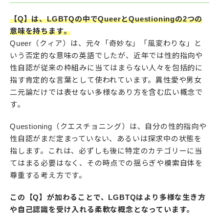
【Q】は、LGBTQの中でQueerとQuestioningの2つの
意味を持ちます。
Queer（クィア）は、元々「奇妙な」「風変わりな」と
いう否定的な意味の英語でしたが、近年では性的指向や
性自認が従来の枠組みに当てはまらない人々を包括的に
指す肯定的な言葉として使われています。異性愛や男女
二元論だけでは表せない多様なあり方を含む広い概念で
す。
Questioning（クエスチョニング）は、自分の性的指向や
性自認がまだ定まっていない、あるいは探求中の状態を
指します。これは、必ずしも後に特定のカテゴリーに当
てはまる必要はなく、その時点での揺らぎや模索自体を
尊重する考え方です。
この【Q】が加わることで、LGBTQはより多様な生き方
や自己認識を受け入れる柔軟な概念となっています。