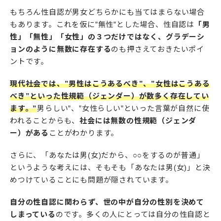
もちろん性自認が男女どちらかにも当てはまらない場合
もあります。これを仮に”無性”とした場合、性自認は
「男
性」「無性」「女性」の３つだけではなく、グラデーシ
ョンのように無数に存在する
のも押さえておきたいポイ
ントです。
現代社会では、”男性はこうあるべき”、”女性はこうある
べき”といった性規範（ジェンダー）が数多く存在してい
ます。”
男らしい”、”女性らしい”といった言葉が自然に使
われることからも、
社会には無数の性規範（ジェンダ
ー）がある
ことがわかります。
さらに、「あなたは男(女)だから、○○をするのが普通」
というような考えには、そもそも「あなたは男(女)」と決
めつけていることにも問題が隠されています。
自分の性自認に関わらず、世の中が自分の性別を決めて
しまっている
のです。多くの人にとっては自分の性自認と