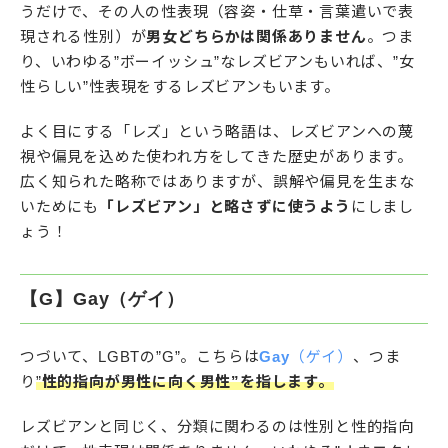
うだけで、その人の性表現（容姿・仕草・言葉遣いで表
現される性別）が
男女どちらかは関係ありません
。つま
り、いわゆる”ボーイッシュ”なレズビアンもいれば、”女
性らしい”性表現をするレズビアンもいます。
よく目にする「レズ」という略語は、レズビアンへの蔑
視や偏見を込めた使われ方をしてきた歴史があります。
広く知られた略称ではありますが、誤解や偏見を生まな
いためにも
「レズビアン」と略さずに使うよう
にしまし
ょう！
【G】Gay（ゲイ）
つづいて、LGBTの”G”。こちらは
Gay
（ゲイ）
、つま
り
”
性的指向が男性に向く男性”を指します。
レズビアンと同じく、分類に関わるのは性別と性的指向