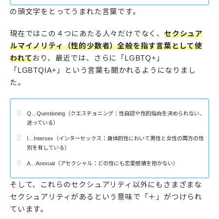
の頭文字をとってうまれた言葉です。
現在ではこの４つにあたる人々だけでなく、
セクシュア
ルマイノリティ（性的少数者）全般を指す言葉として使
われて
おり、最近では、さらに「LGBTQ+」
「LGBTQIA+」という言葉も聞かれるようになりまし
た。
Q…Questioning（クエスチョニング：性自認や性的指向を決められない、
迷っている）
I…Intersex（インターセックス：身体的性において男性と女性の両方の性
別を有している）
A…Asexual（アセクシャル：どの性にも恋愛感情を抱かない）
そして、これらのセクシュアリティ以外にもさまざまな
セクシュアリティがあるという意味で「＋」がつけられ
ています。