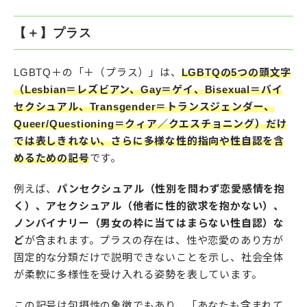
【＋】プラス
LGBTQ＋の「＋（プラス）」は、
LGBTQの5つの頭文字
（Lesbian＝レズビアン、Gay＝ゲイ、Bisexual＝バイ
セクシュアル、Transgender＝トランスジェンダー、
Queer/Questioning＝クィア／クエスチョニング）だけ
では表しきれない、さらに多様な性的指向や性自認を含
めるための記号
です。
例えば、
パンセクシュアル（性別を問わず恋愛感情を抱
く）、アセクシュアル（他者に性的欲求を抱かない）、
ノンバイナリー（男女の枠に当てはまらない性自認）な
ど
が含まれます。プラスの存在は、性や恋愛のあり方が
固定的な分類だけで説明できないことを示し、社会全体
が柔軟に多様性を受け入れる姿勢を表しています。
この記号は包摂性の象徴でもあり、「あなたも含まれて