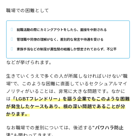
職場での困難として
就職活動の際にカミングアウトをしたら、面接を中断される
管理職や同僚の理解がなく、差別的な発言や待遇を受ける
家族手当などの制度が異性間の結婚しか想定されておらず、不公平
などが挙げられます。
生きていくうえで多くの人が所属しなければいけない”職
場”で、このような困難に直面しているセクシュアルマイ
ノリティがいることは、非常に大きな問題です。なかに
は
「LGBTフレンドリー」を謳う企業でもこのような困難
が発生したケースもあり、根の深い問題であることが分
かります。
なお職場での差別については、後述する
”パワハラ防止
法”
も関わってきます。