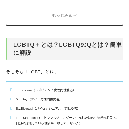
もっとみる
LGBTQ＋とは？LGBTQのQとは？簡単
に解説
そもそも「LGBT」とは、
L…Lesbian（レズビアン：女性同性愛者）
G…Gay（ゲイ：男性同性愛者）
B…Bisexual（バイセクシュアル：両性愛者）
T…Trans-gender（トランスジェンダー：生まれた時の生物的な性別と、
自分の認識している性別が一致していない人）