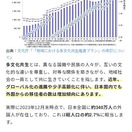
出典：
文化庁「「地域における多文化共生推進プラン」の改訂につい
て』
多文化共生
とは、異なる国籍や民族の人々が、互いの文
化的な違いを尊重し、対等な関係を築きながら、地域社
会の一員として共に生きていくことを指します。
近年、
グローバル化の進展や少子高齢化に伴い、日本国内でも
外国からの移住者の数は増加傾向にあります。
実際に2023年12月末時点で、日本全国に
約340万人
の外
国人が在住しており、これは
総人口の約2.7%
に相当しま
す。