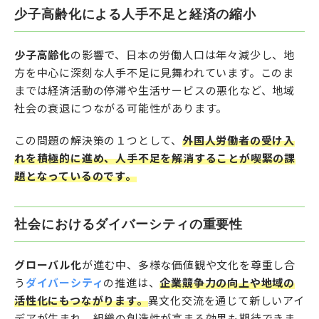
少子高齢化による人手不足と経済の縮小
少子高齢化
の影響で、日本の労働人口は年々減少し、地
方を中心に深刻な人手不足に見舞われています。このま
までは経済活動の停滞や生活サービスの悪化など、地域
社会の衰退につながる可能性があります。
この問題の解決策の１つとして、
外国人労働者の受け入
れを積極的に進め、人手不足を解消することが喫緊の課
題となっているのです。
社会におけるダイバーシティの重要性
グローバル化
が進む中、多様な価値観や文化を尊重し合
う
ダイバーシティ
の推進は、
企業競争力の向上や地域の
活性化にもつながります。
異文化交流を通じて新しいアイ
デアが生まれ、組織の創造性が高まる効果も期待できま