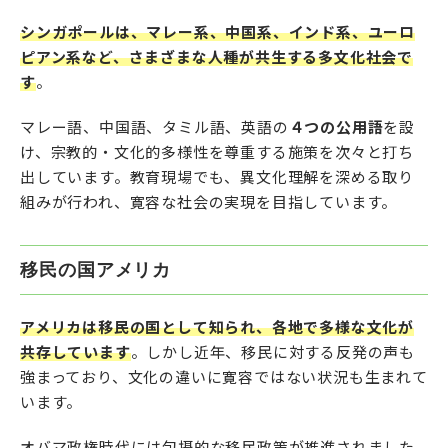
シンガポールは、マレー系、中国系、インド系、ユーロ
ピアン系など、さまざまな人種が共生する多文化社会で
す
。
マレー語、中国語、タミル語、英語の
４つの公用語
を設
け、宗教的・文化的多様性を尊重する施策を次々と打ち
出しています。教育現場でも、異文化理解を深める取り
組みが行われ、寛容な社会の実現を目指しています。
移民の国アメリカ
アメリカは移民の国として知られ、各地で多様な文化が
共存しています
。しかし近年、移民に対する反発の声も
強まっており、文化の違いに寛容ではない状況も生まれて
います。
オバマ政権時代には包摂的な移民政策が推進されました