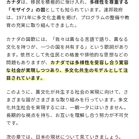
カナダ
は、移民を積極的に受け入れ、
多様性を尊重する
「モザイク」の国
としても知られています。連邦政府
は、1971年に多文化主義を掲げ、プログラムの整備や教
育の充実に取り組んできました。
カナダの国歌には、「我々は異なる言語で語り、異なる
文化を持つが、一つの国を共有する」という歌詞があり
ます。依然として先住民との格差や排他的な思想などの
問題もありますが、
カナダでは多様性を受容し合う寛容
な社会が実現しつつあり、多文化共生のモデルとして注
目されています。
このように、異文化が共生する社会の実現に向けて、さ
まざまな国がさまざまな取り組みを行っています。多文
化共生社会を実現するには、一朝一夕にはいきません。
長期的な視点を持ち、お互いを理解し合う努力が不可欠
です。
次の章では、日本の現状について見ていきましょう。