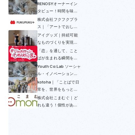
RENOSYオーナーイン
タビュー！時間を味方
につける〜不動産投資
株式会社フクフクプラ
は早めの年金〜
ス｜「アートでおしゃ
べり」して多様性と包
アイグッズ｜持続可能
括を実現
なものづくりを実現！
コーヒーからできたコ
「恋」を通して、こと
ーヒー好きのための
ばが生まれる瞬間を感
SUS coffee
じられる展示──「この
Youth Co:Lab ソーシャ
気持ちに名前があった
ル・イノベーション・
ら展」開催初日レポー
チャレンジ日本大会
kotoha｜「ことばで日
ト
2025
常を、世界をもっと豊
かに」を掲げ「翻訳で
株式会社こまむぐ｜ど
きないことば」との出
れも違う！個性がある
会いを魅せる活動
木のおもちゃの普及に
よってつくられる世界
とは？