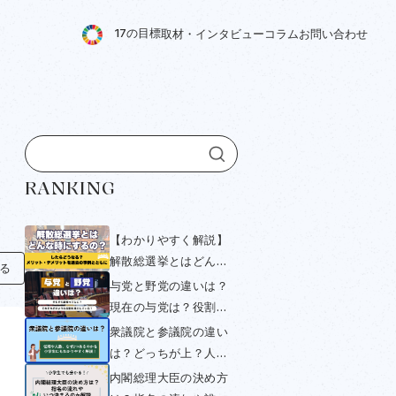
1
7
の
目
標
取
材
・
イ
ン
タ
ビ
ュ
ー
コ
ラ
ム
お
問
い
合
わ
せ
RANKING
【わかりやすく解説】
解散総選挙とはどんな
知る
時にするの？したらど
与党と野党の違いは？
うなる？メリット・デ
現在の与党は？役割や
メリットを過去の事例
衆議院・参議院選挙と
衆議院と参議院の違い
とともにみていく
の関係をわかりやすく
は？どっちが上？人数
解説！
や与党・野党について
内閣総理大臣の決め方
小学生にもわかりやす