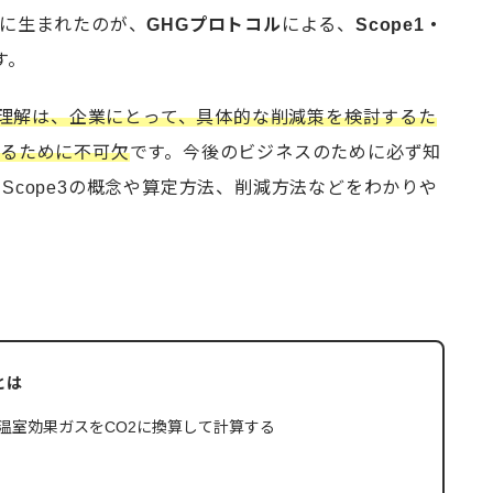
に生まれたのが、
GHGプロトコル
による、
Scope1・
す。
pe3への理解は、企業にとって、具体的な削減策を検討するた
するために不可欠
です。今後のビジネスのために必ず知
e2・Scope3の概念や算定方法、削減方法などをわかりや
3とは
pe3は温室効果ガスをCO2に換算して計算する