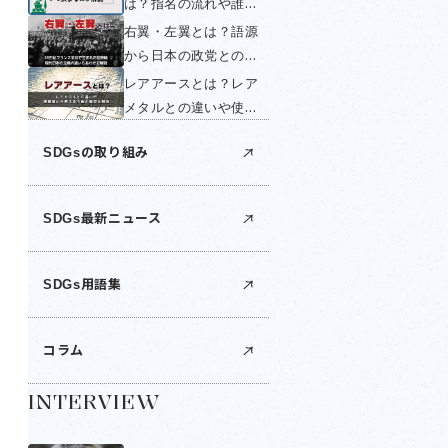
は？指名の流れや誰が
く簡単に解説！
する？いつ変わるの
右翼・左翼とは？語源
か・国民投票できない
から日本の政党との関
理由を簡単に解説！
係までわかりやすく解
レアアースとは？レア
説！
メタルとの違いや使い
道は？世界の産出国・
SDGsの取り組み
日本の埋蔵量・中国の
輸出規制を解説
SDGs最新ニュース
SDGs用語集
コラム
INTERVIEW