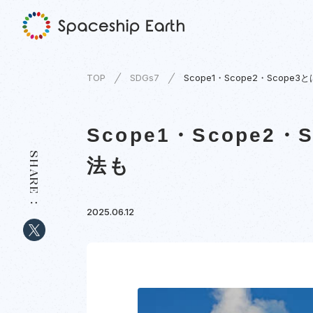
TOP
SDGs7
Scope1・Scope2・Scop
Scope1・Scope2
SHARE
法も
2025.06.12