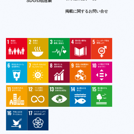
S
D
G
s
用
語
集
掲
載
に
関
す
る
お
問
い
合
せ