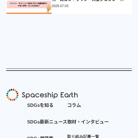
ョンとVポイントについて徹底解説
2026.07.03
S
D
G
s
を
知
る
コ
ラ
ム
S
D
G
s
最
新
ニ
ュ
ー
ス
取
材
・
イ
ン
タ
ビ
ュ
ー
取
り
組
み
記
事
一
覧