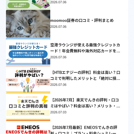
較シミュレーション【2025】
2026.07.06
moomoo証券の口コミ・評判まとめ
2026.07.06
空港ラウンジが使える最強クレジットカ
ード！年会費無料や海外対応カードを厳
選
2026.07.06
【HTBエナジーの評判】料金は高い？口
コミで判明したメリットと「絶対に損し
ない」乗り換え先3選
2026.07.06
【2026年7月】楽天でんきの評判・口コ
ミはやばい？料金は高い？メリット・デ
メリットを徹底比較
2026.07.03
【2026年7月最新】ENEOSでんきの評
判・口コミ｜プラン・料金シュミレーシ