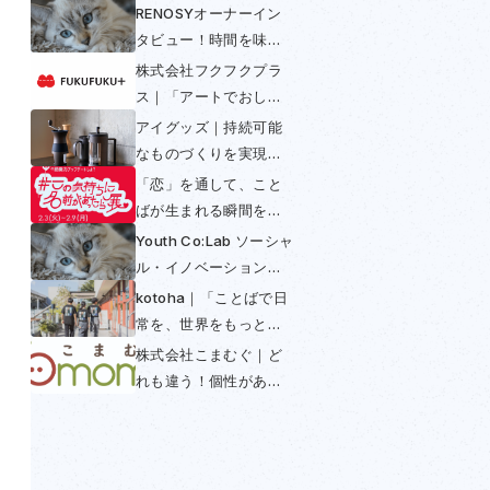
RENOSYオーナーイン
タビュー！時間を味方
につける〜不動産投資
株式会社フクフクプラ
は早めの年金〜
ス｜「アートでおしゃ
べり」して多様性と包
アイグッズ｜持続可能
括を実現
なものづくりを実現！
コーヒーからできたコ
「恋」を通して、こと
ーヒー好きのための
ばが生まれる瞬間を感
SUS coffee
じられる展示──「この
Youth Co:Lab ソーシャ
気持ちに名前があった
ル・イノベーション・
ら展」開催初日レポー
チャレンジ日本大会
kotoha｜「ことばで日
ト
2025
常を、世界をもっと豊
かに」を掲げ「翻訳で
株式会社こまむぐ｜ど
きないことば」との出
れも違う！個性がある
会いを魅せる活動
木のおもちゃの普及に
よってつくられる世界
とは？