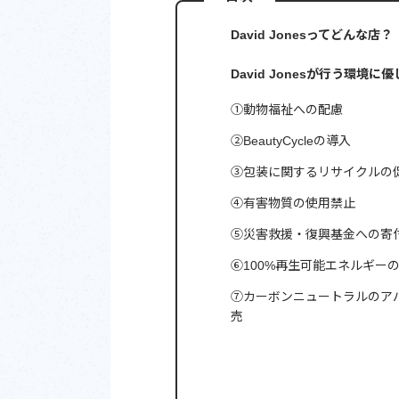
David Jonesってどんな店？
David Jonesが行う環境
①動物福祉への配慮
②BeautyCycleの導入
③包装に関するリサイクルの
④有害物質の使用禁止
⑤災害救援・復興基金への寄
⑥100%再生可能エネルギー
⑦カーボンニュートラルのアパ
売