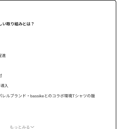
に優しい取り組みとは？
促進
付
の導入
レルブランド・bassikeとのコラボ環境Tシャツの販
もっとみる