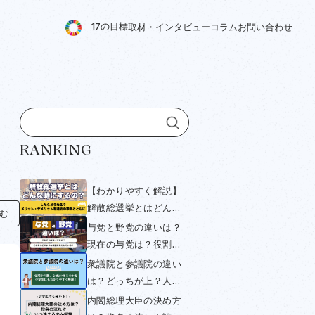
1
7
の
目
標
取
材
・
イ
ン
タ
ビ
ュ
ー
コ
ラ
ム
お
問
い
合
わ
せ
す
RANKING
【わかりやすく解説】
解散総選挙とはどんな
組む
時にするの？したらど
与党と野党の違いは？
うなる？メリット・デ
現在の与党は？役割や
メリットを過去の事例
衆議院・参議院選挙と
衆議院と参議院の違い
とともにみていく
の関係をわかりやすく
は？どっちが上？人数
解説！
や与党・野党について
内閣総理大臣の決め方
小学生にもわかりやす