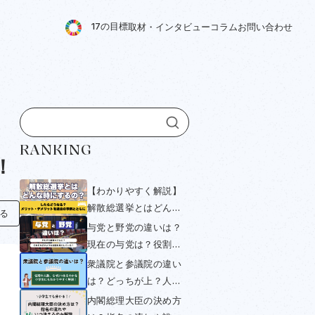
1
7
の
目
標
取
材
・
イ
ン
タ
ビ
ュ
ー
コ
ラ
ム
お
問
い
合
わ
せ
！
現
RANKING
！
【わかりやすく解説】
解散総選挙とはどんな
知る
時にするの？したらど
与党と野党の違いは？
うなる？メリット・デ
現在の与党は？役割や
メリットを過去の事例
衆議院・参議院選挙と
衆議院と参議院の違い
とともにみていく
の関係をわかりやすく
は？どっちが上？人数
解説！
や与党・野党について
内閣総理大臣の決め方
小学生にもわかりやす