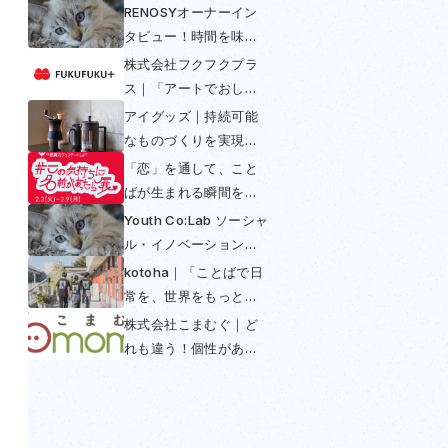
RENOSYオーナーイン
タビュー！時間を味方
につける〜不動産投資
株式会社フクフクプラ
は早めの年金〜
ス｜「アートでおしゃ
べり」して多様性と包
アイグッズ｜持続可能
括を実現
なものづくりを実現！
コーヒーからできたコ
「恋」を通して、こと
ーヒー好きのための
ばが生まれる瞬間を感
SUS coffee
じられる展示──「この
Youth Co:Lab ソーシャ
気持ちに名前があった
ル・イノベーション・
ら展」開催初日レポー
チャレンジ日本大会
kotoha｜「ことばで日
ト
2025
常を、世界をもっと豊
かに」を掲げ「翻訳で
株式会社こまむぐ｜ど
きないことば」との出
れも違う！個性がある
会いを魅せる活動
木のおもちゃの普及に
よってつくられる世界
とは？