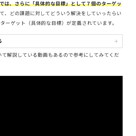
」では、さらに「具体的な目標」として７個のターゲッ
て、どの課題に対してどういう解決をしていったらい
なターゲット（具体的な目標）が定義されています。
る
ドル未満で生活する人々と定義されている極度の貧困をあらゆる場所で終わ
ついて解説している動画もあるので参考にしてみてくだ
あらゆる次元の貧困状態にある、すべての年齢の男性、女性、子どもの
切な社会保護制度及び対策を実施し、2030年までに貧困層及び脆弱
層をはじめ、すべての男性及び女性が、基礎的サービスへのアクセス、
る所有権と管理権限、相続財産、天然資源、適切な新技術、マイク
に加え、経済的資源についても平等な権利を持つことができるよう