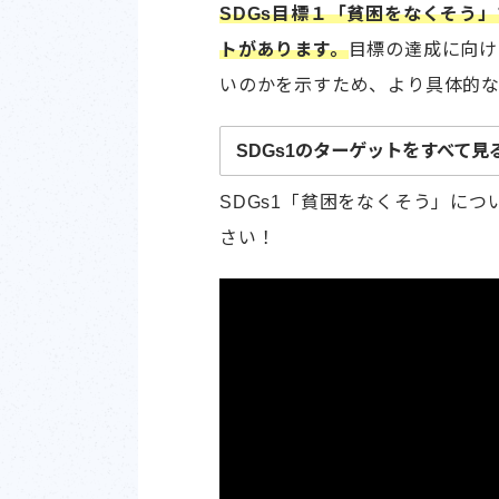
SDGs目標１「貧困をなくそう
トがあります。
目標の達成に向け
いのかを示すため、より具体的
SDGs1のターゲットをすべて見
2030年までに、現在1日1.25
SDGs1「貧困をなくそう」に
1.1
らせる。
さい！
2030年までに、各国定義による
1.2
割合を半減させる。
各国において最低限の基準を含む適
1.3
層に対し十分な保護を達成する。
2030年までに、貧困層及び脆弱
土地及びその他の形態の財産に対す
1.4
ロファイナンスを含む金融サービス
に確保する。