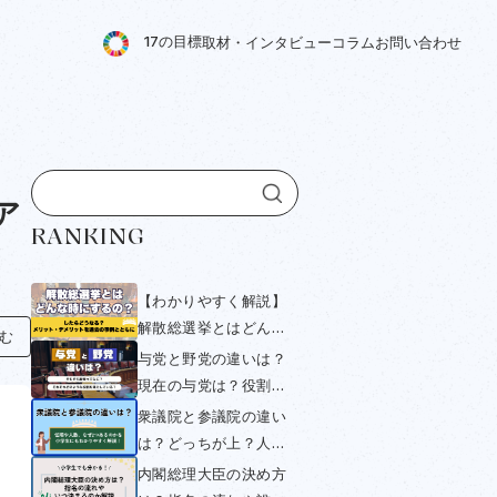
1
7
の
目
標
取
材
・
イ
ン
タ
ビ
ュ
ー
コ
ラ
ム
お
問
い
合
わ
せ
ア
RANKING
【わかりやすく解説】
解散総選挙とはどんな
組む
時にするの？したらど
与党と野党の違いは？
うなる？メリット・デ
現在の与党は？役割や
メリットを過去の事例
衆議院・参議院選挙と
衆議院と参議院の違い
とともにみていく
の関係をわかりやすく
は？どっちが上？人数
解説！
や与党・野党について
内閣総理大臣の決め方
小学生にもわかりやす