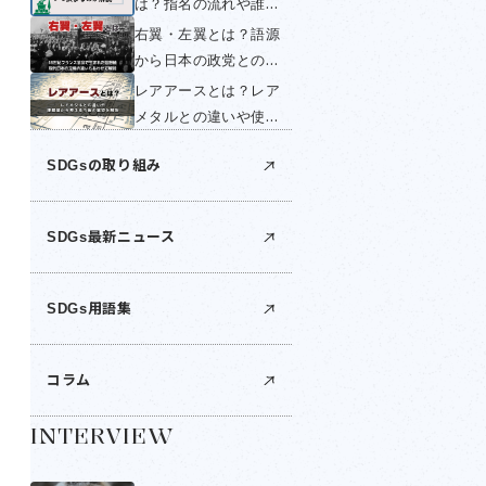
は？指名の流れや誰が
く簡単に解説！
する？いつ変わるの
右翼・左翼とは？語源
か・国民投票できない
から日本の政党との関
理由を簡単に解説！
係までわかりやすく解
レアアースとは？レア
説！
メタルとの違いや使い
道は？世界の産出国・
SDGsの取り組み
日本の埋蔵量・中国の
輸出規制を解説
SDGs最新ニュース
SDGs用語集
コラム
INTERVIEW