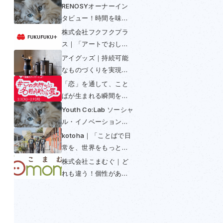
RENOSYオーナーイン
タビュー！時間を味方
につける〜不動産投資
株式会社フクフクプラ
は早めの年金〜
ス｜「アートでおしゃ
べり」して多様性と包
アイグッズ｜持続可能
括を実現
なものづくりを実現！
コーヒーからできたコ
「恋」を通して、こと
ーヒー好きのための
ばが生まれる瞬間を感
SUS coffee
じられる展示──「この
Youth Co:Lab ソーシャ
気持ちに名前があった
ル・イノベーション・
ら展」開催初日レポー
チャレンジ日本大会
kotoha｜「ことばで日
ト
2025
常を、世界をもっと豊
かに」を掲げ「翻訳で
株式会社こまむぐ｜ど
きないことば」との出
れも違う！個性がある
会いを魅せる活動
木のおもちゃの普及に
よってつくられる世界
とは？