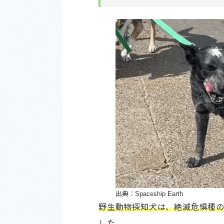
出典：Spaceship Earth
野生動物探知犬は、絶滅危惧種
した。