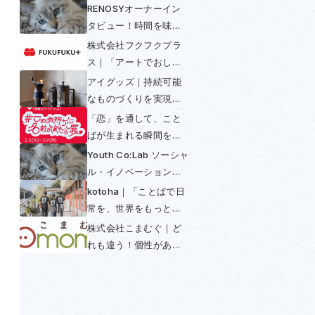
RENOSYオーナーイン
タビュー！時間を味方
につける〜不動産投資
株式会社フクフクプラ
は早めの年金〜
ス｜「アートでおしゃ
べり」して多様性と包
アイグッズ｜持続可能
括を実現
なものづくりを実現！
コーヒーからできたコ
「恋」を通して、こと
ーヒー好きのための
ばが生まれる瞬間を感
SUS coffee
じられる展示──「この
Youth Co:Lab ソーシャ
気持ちに名前があった
ル・イノベーション・
ら展」開催初日レポー
チャレンジ日本大会
kotoha｜「ことばで日
ト
2025
常を、世界をもっと豊
かに」を掲げ「翻訳で
株式会社こまむぐ｜ど
きないことば」との出
れも違う！個性がある
会いを魅せる活動
木のおもちゃの普及に
よってつくられる世界
とは？