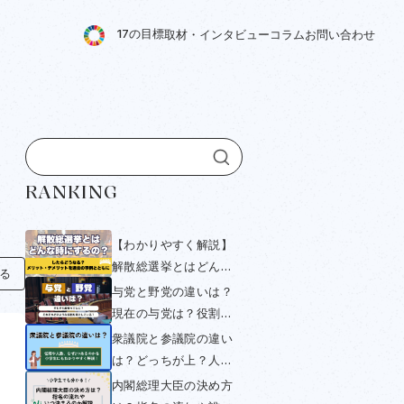
1
7
の
目
標
取
材
・
イ
ン
タ
ビ
ュ
ー
コ
ラ
ム
お
問
い
合
わ
せ
RANKING
【わかりやすく解説】
解散総選挙とはどんな
知る
時にするの？したらど
与党と野党の違いは？
うなる？メリット・デ
現在の与党は？役割や
メリットを過去の事例
衆議院・参議院選挙と
衆議院と参議院の違い
とともにみていく
の関係をわかりやすく
は？どっちが上？人数
解説！
や与党・野党について
内閣総理大臣の決め方
小学生にもわかりやす