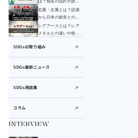
は？指名の流れや誰が
く簡単に解説！
する？いつ変わるの
右翼・左翼とは？語源
か・国民投票できない
から日本の政党との関
理由を簡単に解説！
係までわかりやすく解
レアアースとは？レア
説！
メタルとの違いや使い
道は？世界の産出国・
SDGsの取り組み
日本の埋蔵量・中国の
輸出規制を解説
SDGs最新ニュース
SDGs用語集
コラム
INTERVIEW