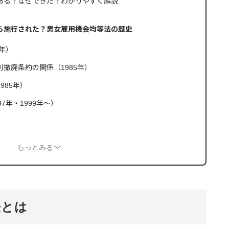
ある？なぜできた？わかりやすく解説
ら施行された？男女雇用機会均等法の歴史
年）
撤廃条約の関係（1985年）
985年）
7年・1999年～）
もっとみる
法とは