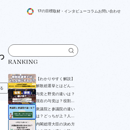
1
7
の
目
標
取
材
・
イ
ン
タ
ビ
ュ
ー
コ
ラ
ム
お
問
い
合
わ
せ
わ
RANKING
【わかりやすく解説】
解散総選挙とはどんな
知る
時にするの？したらど
与党と野党の違いは？
うなる？メリット・デ
現在の与党は？役割や
メリットを過去の事例
衆議院・参議院選挙と
衆議院と参議院の違い
とともにみていく
の関係をわかりやすく
は？どっちが上？人数
解説！
や与党・野党について
内閣総理大臣の決め方
小学生にもわかりやす