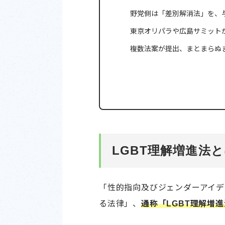
野党側は「差別解消法」を、
東京オリパラや広島サミット
複数法案が提出、まとまらぬ
LGBT理解増進法
「性的指向及びジェンダーアイデ
る法律」、
通称「LGBT理解増