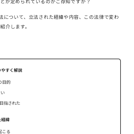
ことが定められているのかご存知ですか？
進法について、立法された経緯や内容、この法律で変わ
紹介します。
りやすく解説
)の目的
ない
が目指された
た経緯
起こる