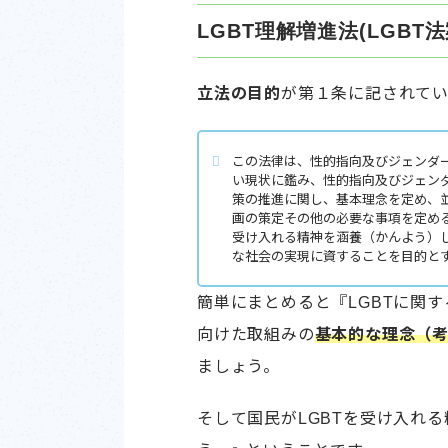
LGBT理解増進法(LGBT
立法の目的
が第１条に記されて
この法律は、性的指向及びジェンダ
い現状に鑑み、性的指向及びジェン
策の推進に関し、基本理念を定め、
画の策定その他の必要な事項を定め
受け入れる精神を涵養（かんよう）
な社会の実現に資することを目的と
簡単にまとめると『LGBTに関
向けた取組みの
基本的な理念（
ましょう。
そして国民がLGBTを受け入れ