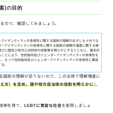
法案)の目的
いるので、確認してみましょう。
ーアイデンティティの多様性に関する国民の理解が必ずしも十分でな
ダーアイデンティティの多様性に関する国民の理解の増進に関する施
並びに国及び地方公共団体の役割等を明らかにするとともに、基本計
ることにより、性的指向及びジェンダーアイデンティティの多様性を
し、もって性的指向及びジェンダーアイデンティティの多様性に寛容
する。
する国民の理解が足りないので、この法律で理解増進に
考え方）を定め、国や地方自治体の役割を明らかに
し
る精神を育て、
LGBTに寛容な社会
を実現しましょ