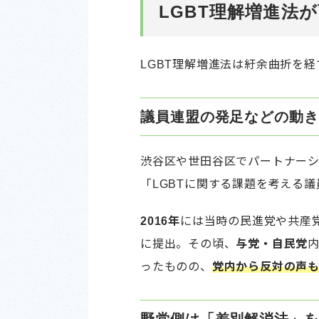
LGBT理解増進法
LGBT理解増進法は紆余曲折を
議員連盟の発足などの動き
渋谷区や世田谷区でパートナー
「LGBTに関する課題を考える
2016年
には当時の民進党や共産
に提出。その頃、
与党・自民党
ったものの、
党内から反対の声