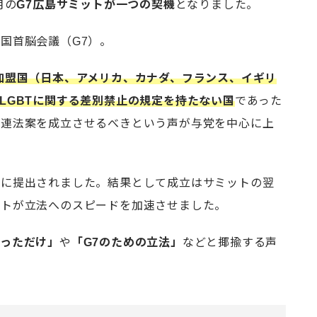
月の
G7広島サミットが一つの契機
となりました。
国首脳会議（G7）。
7加盟国（日本、アメリカ、カナダ、フランス、イギリ
LGBTに関する差別禁止の規定を持たない国
であった
関連法案を成立させるべきという声が与党を中心に上
会に提出されました。結果として成立はサミットの翌
ットが立法へのスピードを加速させました。
とっただけ」
や
「G7のための立法」
などと揶揄する声