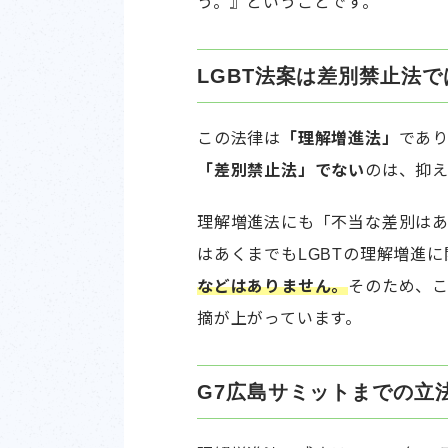
う。』ということです。
LGBT法案は差別禁止法で
この法律は
「理解増進法」
であ
「差別禁止法」でない
のは、抑
理解増進法にも「不当な差別は
はあくまでもLGBTの理解増進
などはありません。
そのため、
摘が上がっています。
G7広島サミットまでの立