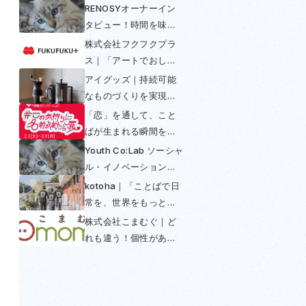
RENOSYオーナーイン
タビュー！時間を味方
につける〜不動産投資
株式会社フクフクプラ
は早めの年金〜
ス｜「アートでおしゃ
べり」して多様性と包
アイグッズ｜持続可能
括を実現
なものづくりを実現！
コーヒーからできたコ
「恋」を通して、こと
ーヒー好きのための
ばが生まれる瞬間を感
SUS coffee
じられる展示──「この
Youth Co:Lab ソーシャ
気持ちに名前があった
ル・イノベーション・
ら展」開催初日レポー
チャレンジ日本大会
kotoha｜「ことばで日
ト
2025
常を、世界をもっと豊
かに」を掲げ「翻訳で
株式会社こまむぐ｜ど
きないことば」との出
れも違う！個性がある
会いを魅せる活動
木のおもちゃの普及に
よってつくられる世界
とは？