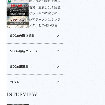
は？指名の流れや誰が
く簡単に解説！
する？いつ変わるの
右翼・左翼とは？語源
か・国民投票できない
から日本の政党との関
理由を簡単に解説！
係までわかりやすく解
レアアースとは？レア
説！
メタルとの違いや使い
道は？世界の産出国・
SDGsの取り組み
日本の埋蔵量・中国の
輸出規制を解説
SDGs最新ニュース
SDGs用語集
コラム
INTERVIEW