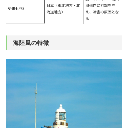
日本（東北地方・北
風稲作に打撃を与
やませ
*6）
海道地方）
え、冷害の原因とな
る
海陸風の特徴