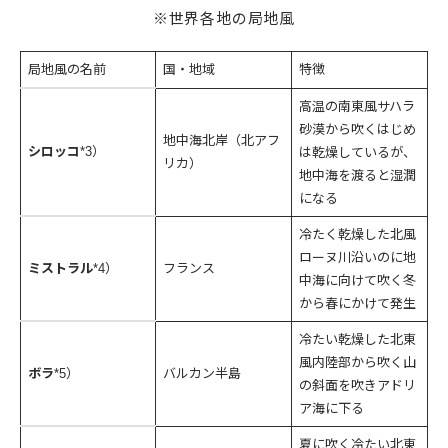
※世界各地の局地風
局地風の名前
国・地域
特徴
高温の南東風サハラ
砂漠から吹くはじめ
地中海北岸（北アフ
シロッコ
*3）
は乾燥しているが、
リカ）
地中海を渡ると湿潤
になる
冷たく乾燥した北風
ローヌ川沿いのに地
ミストラル
*4）
フランス
中海に向けて吹く冬
から春にかけて発生
冷たい乾燥した北東
風内陸部から吹く山
ボラ
*5）
バルカン半島
の斜面を吹きアドリ
ア海に下る
夏に吹く冷たい北東