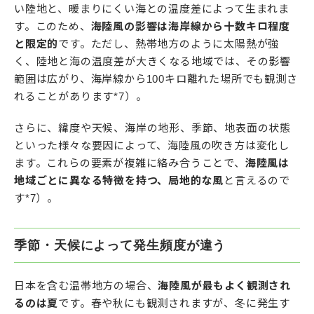
い陸地と、暖まりにくい海との温度差によって生まれま
す。このため、
海陸風の影響は海岸線から十数キロ程度
と限定的
です。ただし、熱帯地方のように太陽熱が強
く、陸地と海の温度差が大きくなる地域では、その影響
範囲は広がり、海岸線から100キロ離れた場所でも観測さ
れることがあります*7）。
さらに、緯度や天候、海岸の地形、季節、地表面の状態
といった様々な要因によって、海陸風の吹き方は変化し
ます。これらの要素が複雑に絡み合うことで、
海陸風は
地域ごとに異なる特徴を持つ、局地的な風
と言えるので
す*7）。
季節・天候によって発生頻度が違う
日本を含む温帯地方の場合、
海陸風が最もよく観測され
るのは夏
です。春や秋にも観測されますが、冬に発生す