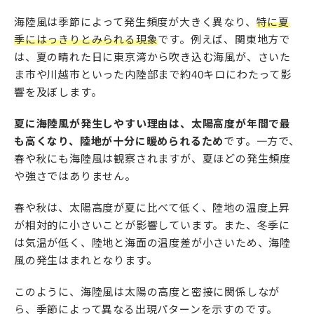
海陸風は季節によって発生頻度が大きく異なり、
特に夏
季にはっきりとみられる現象
です。例えば、関東地方で
は、夏の晴れた日に東京湾から吹き込む海風が、さいた
ま市や川越市といった内陸部まで約40キロにわたって影
響を及ぼします。
夏に海陸風が発生しやすい理由は、太陽高度が年間で最
も高くなり、陸地が十分に暖められるため
です。一方で、
春や秋にも海陸風は観察されますが、夏ほどの発生頻度
や強さではありません。
春や秋は、太陽高度が夏に比べて低く、陸地の温度上昇
が相対的に小さいことが影響しています。また、冬季に
は気温が低く、陸地と海面の温度差が小さいため、海陸
風の発生はまれとなります。
このように、海陸風は太陽の高度と密接に関係しなが
ら、季節によって異なる出現パターンを示すのです。