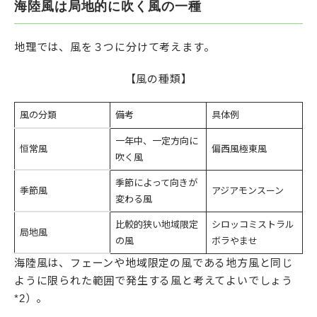
海陸風は局地的に吹く風の一種
地理では、風を３つに分けて考えます。
【風の種類】
風の分類
備考
具体例
一年中、一定方向に
恒常風
偏西風極東風
吹く風
季節によって向きが
季節風
アジアモンスーン
変わる風
比較的狭い地域限定
シロッコミストラル
局地風
の風
ボラやませ
海陸風は、フェーンや地域限定の風である地方風と同じ
ように限られた範囲で発生する風と考えてよいでしょう
*2）。