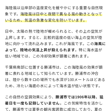
海陸風は沿岸部の温度変化を緩やかにする重要な自然現
象です。
海陸風は日中と夜間で異なる風の動きとなって
いるため、気温の急激な変化を防いでいます。
日中、太陽の熱で陸地が暖められると、その上の空気が
上昇します。すると、比較的温度の低い海上の空気が陸
地に向かって流れ込みます。これが海風です。この
海風に
よって、陸地の気温上昇が抑えられます
。特に海水温が
低い地域では、この冷却効果が顕著に表れます。
千葉県南部に位置する勝浦市は、この海陸風の効果が顕
著に表れる地域として知られています。勝浦市の沖合
は、陸から数キロの場所でも水深が100メートルほどある
ため、冷たい海底の水によって海水温が低い状態です。
この自然の空調効果により、
勝浦市では1906年以降、猛
暑日を一度も記録していません
。この気候特性を活かし
て、勝浦市では夏季の観光客誘致に成功しており、夏の