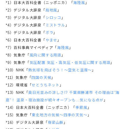
*1）日本大百科全書（ニッポニカ）「
海陸風
」
*2）デジタル大辞泉「
局地風
」
*3）デジタル大辞泉「
シロッコ
」
*4）デジタル大辞泉「
ミストラル
」
*5）デジタル大辞泉「
ボラ
」
*6）日本大百科全書「
やませ
」
*7）百科事典マイペディア「
海陸風
」
*8）気象庁「
風向に関する用語
」
*9）気象庁「
気圧配置 気圧・高気圧・低気圧に関する用語
」
*10）NHK「
熱気球を飛ばそう！～空気と温度～
」
*11）気象庁「
四国の天候
」
*12）環境省「
せとうちネット
」
*13）NHK「
奥日光並みの涼しさ!? 千葉県勝浦市 その理由は“海
底”！ 温泉・宿泊施設が続々オープンも…気になる点が
」
*14）日本大百科全書（ニッポニカ）「
季節風
」
*15）気象庁「
東北地方の気候～四季の天気～
」
*16）デジタル大辞泉「
脊梁山脈
」