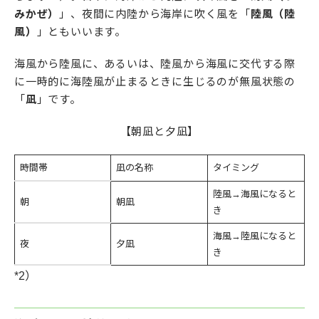
みかぜ）
」、夜間に内陸から海岸に吹く風を「
陸風（陸
風）
」ともいいます。
海風から陸風に、あるいは、陸風から海風に交代する際
に一時的に海陸風が止まるときに生じるのが無風状態の
「
凪
」です。
【朝凪と夕凪】
時間帯
凪の名称
タイミング
陸風→海風になると
朝
朝凪
き
海風→陸風になると
夜
夕凪
き
*2）