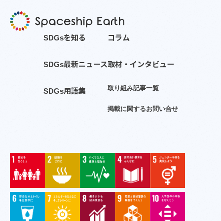
S
D
G
s
を
知
る
コ
ラ
ム
S
D
G
s
最
新
ニ
ュ
ー
ス
取
材
・
イ
ン
タ
ビ
ュ
ー
取
り
組
み
記
事
一
覧
S
D
G
s
用
語
集
掲
載
に
関
す
る
お
問
い
合
せ